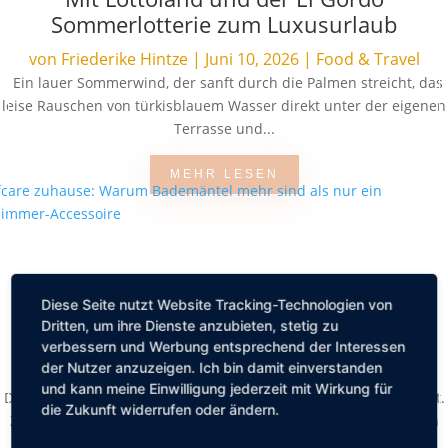
Sommerlotterie zum Luxusurlaub
von
Friederike Hintze
|
Juni 10, 2026
|
Food & Travel
Ein lauer Sommerwind, der sanft durch die Palmen streicht, das
leise Rauschen von türkisblauem Wasser direkt unter der eigenen
Terrasse und...
MEHR LESEN
Selfcare zuhause: Warum Bademäntel
Diese Seite nutzt Website Tracking-Technologien von
mehr sind als nur ein Badezimmer-
Dritten, um ihre Dienste anzubieten, stetig zu
Accessoire
verbessern und Werbung entsprechend der Interessen
der Nutzer anzuzeigen. Ich bin damit einverstanden
von
Friederike Hintze
|
Mai 8, 2026
|
Lifestyle
und kann meine Einwilligung jederzeit mit Wirkung für
Der Alltag fühlt sich oft voll an, manchmal auch ein wenig zu laut.
die Zukunft widerrufen oder ändern.
Zwischen Terminen, To do Listen und ständigem Erreichbarsein
bleibt wenig Raum...