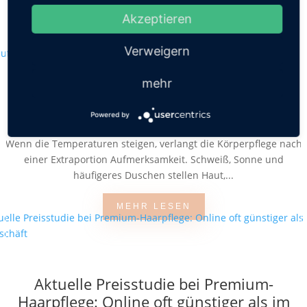
Akzeptieren
MEHR LESEN
Verweigern
mehr
Beauty Tipps für den Sommer
Powered by
von
Friederike Hintze
|
Mai 5, 2026
|
Schönheit
Wenn die Temperaturen steigen, verlangt die Körperpflege nach
einer Extraportion Aufmerksamkeit. Schweiß, Sonne und
häufigeres Duschen stellen Haut,...
MEHR LESEN
Aktuelle Preisstudie bei Premium-
Haarpflege: Online oft günstiger als im