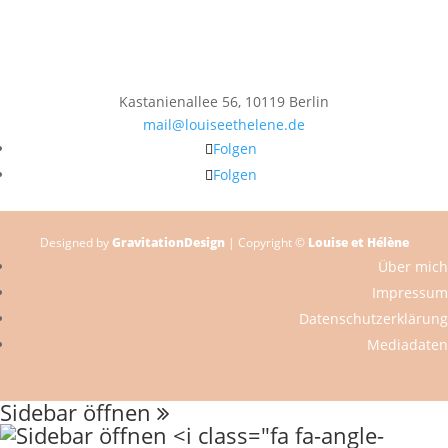
Kastanienallee 56, 10119 Berlin
mail@louiseethelene.de
Folgen
Folgen
Designed by
GravitationDesign
| Copyright ©
Louise et Hélène
Über mich
Impressum
Datenschutzerklärung
Mediadaten
Sidebar öffnen