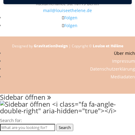
Kastanienallee 56, 10119 Berlin
mail@louiseethelene.de
Folgen
Folgen
Designed by
GravitationDesign
| Copyright ©
Louise et Hélène
Über mich
Impressum
Datenschutzerklärung
Mediadaten
Sidebar öffnen
Search for:
Search