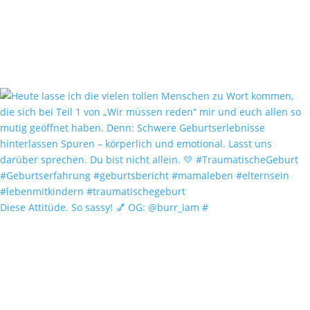
Diese Attitüde. So sassy! 💅 OG: @burr_iam #