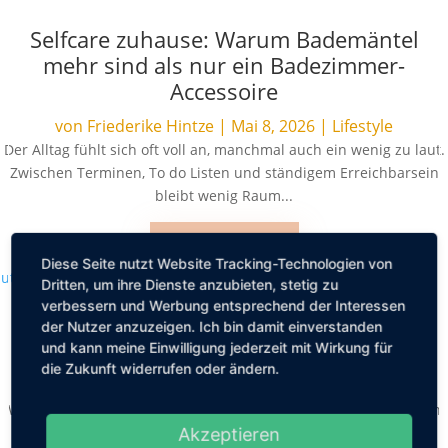
Selfcare zuhause: Warum Bademäntel
mehr sind als nur ein Badezimmer-
Accessoire
von
Friederike Hintze
|
Mai 8, 2026
|
Lifestyle
Der Alltag fühlt sich oft voll an, manchmal auch ein wenig zu laut.
Zwischen Terminen, To do Listen und ständigem Erreichbarsein
bleibt wenig Raum...
MEHR LESEN
Diese Seite nutzt Website Tracking-Technologien von
Dritten, um ihre Dienste anzubieten, stetig zu
verbessern und Werbung entsprechend der Interessen
der Nutzer anzuzeigen. Ich bin damit einverstanden
Beauty Tipps für den Sommer
und kann meine Einwilligung jederzeit mit Wirkung für
die Zukunft widerrufen oder ändern.
von
Friederike Hintze
|
Mai 5, 2026
|
Schönheit
Wenn die Temperaturen steigen, verlangt die Körperpflege nach
einer Extraportion Aufmerksamkeit. Schweiß, Sonne und
Akzeptieren