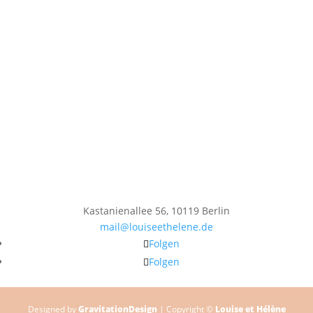
Kastanienallee 56, 10119 Berlin
mail@louiseethelene.de
Folgen
Folgen
Designed by
GravitationDesign
| Copyright ©
Louise et Hélène