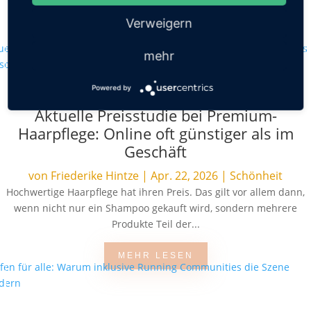
häufigeres Duschen stellen Haut,...
Verweigern
MEHR LESEN
mehr
Powered by
Aktuelle Preisstudie bei Premium-
Haarpflege: Online oft günstiger als im
Geschäft
von
Friederike Hintze
|
Apr. 22, 2026
|
Schönheit
Hochwertige Haarpflege hat ihren Preis. Das gilt vor allem dann,
wenn nicht nur ein Shampoo gekauft wird, sondern mehrere
Produkte Teil der...
MEHR LESEN