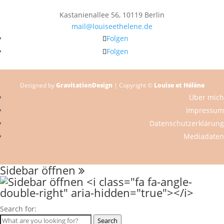
Kastanienallee 56, 10119 Berlin
mail@louiseethelene.de
Folgen
Folgen
Designed by
GravitationDesign
| Copyright ©
Louise et Hélène
Über mich
Impressum
Datenschutzerklärung
Mediadaten
Sidebar öffnen
Search for:
Search