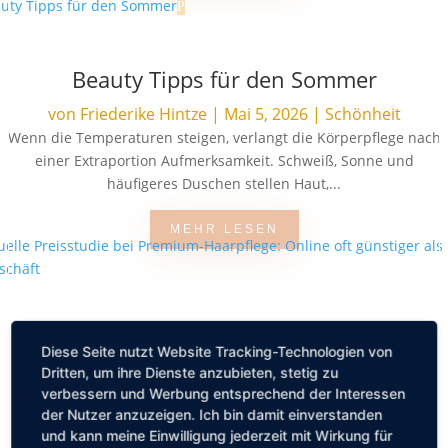
Beauty Tipps für den Sommer
von
Friederike Hintze
|
Mai 5, 2026
|
Schönheit
Wenn die Temperaturen steigen, verlangt die Körperpflege nach
einer Extraportion Aufmerksamkeit. Schweiß, Sonne und
häufigeres Duschen stellen Haut,...
MEHR LESEN
Aktuelle Preisstudie bei Premium-
Diese Seite nutzt Website Tracking-Technologien von
Haarpflege: Online oft günstiger als im
Dritten, um ihre Dienste anzubieten, stetig zu
Geschäft
verbessern und Werbung entsprechend der Interessen
der Nutzer anzuzeigen. Ich bin damit einverstanden
von
Friederike Hintze
|
Apr. 22, 2026
|
Schönheit
und kann meine Einwilligung jederzeit mit Wirkung für