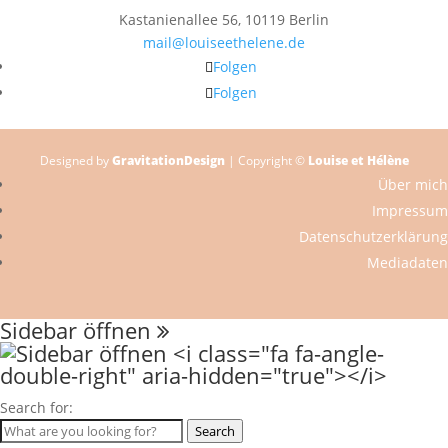
Kastanienallee 56, 10119 Berlin
mail@louiseethelene.de
Folgen
Folgen
Designed by
GravitationDesign
| Copyright ©
Louise et Hélène
Über mich
Impressum
Datenschutzerklärung
Mediadaten
Sidebar öffnen
Search for:
Search