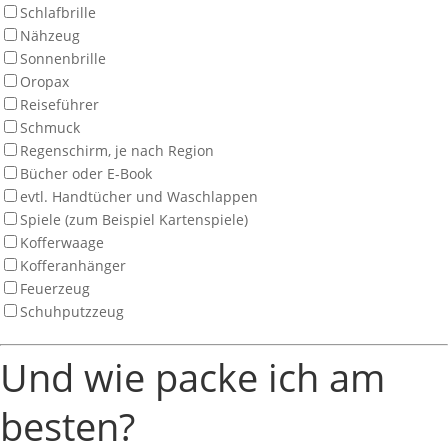
Schlafbrille
Nähzeug
Sonnenbrille
Oropax
Reiseführer
Schmuck
Regenschirm, je nach Region
Bücher oder E-Book
evtl. Handtücher und Waschlappen
Spiele (zum Beispiel Kartenspiele)
Kofferwaage
Kofferanhänger
Feuerzeug
Schuhputzzeug
Und wie packe ich am
besten?