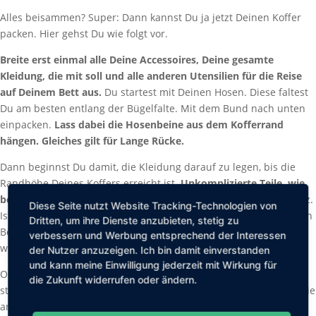
Alles beisammen? Super: Dann kannst Du ja jetzt Deinen Koffer
packen. Hier gehst Du wie folgt vor.
Breite erst einmal alle Deine Accessoires, Deine gesamte
Kleidung, die mit soll und alle anderen Utensilien für die Reise
auf Deinem Bett aus.
Du startest mit Deinen Hosen. Diese faltest
Du am besten entlang der Bügelfalte. Mit dem Bund nach unten
einpacken.
Lass dabei die Hosenbeine aus dem Kofferrand
hängen. Gleiches gilt für Lange Rücke.
Dann beginnst Du damit, die Kleidung darauf zu legen, bis die
Randhöhe Deines Koffers erreicht ist.
Unkomplizierte Teile, wie
beispielsweise T-Shirts, solltest Du immer rollen.
Das spart Platz.
Diese Seite nutzt Website Tracking-Technologien von
Ist der Koffer bereits recht voll, schlägst Du die heraushängenden
Dritten, um ihre Dienste anzubieten, stetig zu
Beine bzw. den Rock nach oben ein. Kurze Röcke kommen
verbessern und Werbung entsprechend der Interessen
wiederum ungfaltet hinein´in.
der Nutzer anzuzeigen. Ich bin damit einverstanden
und kann meine Einwilligung jederzeit mit Wirkung für
Oberteile, beispielsweise Hemden, Blusen oder Polohemden,
die Zukunft widerrufen oder ändern.
stapelst Du so, dass die Kragen abwechselnd auf die eine oder die
andere Seite schauen.
Achte dabei darauf, dass die Knopfleiste