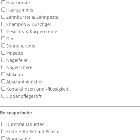
Haarbürste
Haargummis
Zahnbürste & Zahnpasta
Shampoo & Duschgel
Gesichts & Körpercreme
Deo
Sonnencreme
Pinzette
Nagelfeile
Nagelschere
Makeup
Abschminktücher
Kontaktlinsen und -flüssigkeit
Lippenpflegestift
Reiseapotheke
Durchfalltabletten
Erste-Hilfe-Set mit Pflaster
Wundsalbe