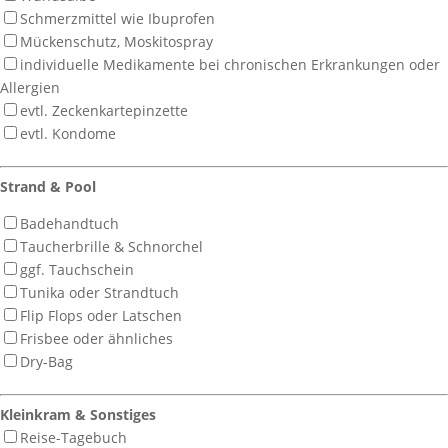
Schmerzmittel wie Ibuprofen
Mückenschutz, Moskitospray
individuelle Medikamente bei chronischen Erkrankungen oder
Allergien
evtl. Zeckenkartepinzette
evtl. Kondome
Strand & Pool
Badehandtuch
Taucherbrille & Schnorchel
ggf. Tauchschein
Tunika oder Strandtuch
Flip Flops oder Latschen
Frisbee oder ähnliches
Dry-Bag
Kleinkram & Sonstiges
Reise-Tagebuch