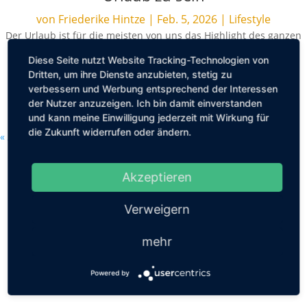
von
Friederike Hintze
|
Feb. 5, 2026
|
Lifestyle
Der Urlaub ist für die meisten von uns das Highlight des ganzen
Jahres. Endlich raus aus dem Alltag und den eigenen vier
Diese Seite nutzt Website Tracking-Technologien von
Wänden, die Seele baumeln...
Dritten, um ihre Dienste anzubieten, stetig zu
verbessern und Werbung entsprechend der Interessen
MEHR LESEN
der Nutzer anzuzeigen. Ich bin damit einverstanden
und kann meine Einwilligung jederzeit mit Wirkung für
die Zukunft widerrufen oder ändern.
« Ältere Einträge
Akzeptieren
Verweigern
mehr
Powered by