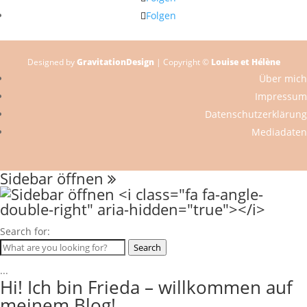
Folgen
Designed by
GravitationDesign
| Copyright ©
Louise et Hélène
Über mich
Impressum
Datenschutzerklärung
Mediadaten
Sidebar öffnen
Search for:
Search
...
Hi! Ich bin Frieda – willkommen auf
meinem Blog!