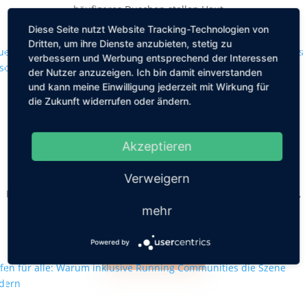
häufigeres Duschen stellen Haut,...
Diese Seite nutzt Website Tracking-Technologien von
MEHR LESEN
Dritten, um ihre Dienste anzubieten, stetig zu
verbessern und Werbung entsprechend der Interessen
der Nutzer anzuzeigen. Ich bin damit einverstanden
und kann meine Einwilligung jederzeit mit Wirkung für
die Zukunft widerrufen oder ändern.
Aktuelle Preisstudie bei Premium-
Haarpflege: Online oft günstiger als im
Akzeptieren
Geschäft
von
Friederike Hintze
|
Apr. 22, 2026
|
Schönheit
Verweigern
Hochwertige Haarpflege hat ihren Preis. Das gilt vor allem dann,
wenn nicht nur ein Shampoo gekauft wird, sondern mehrere
mehr
Produkte Teil der...
Powered by
MEHR LESEN