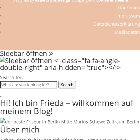
Designed by
GravitationDesign
| Copyright ©
Louise et Hélène
Über mich
Impressum
Datenschutzerklärung
Mediadaten
Sidebar öffnen
Search for:
Search
...
Hi! Ich bin Frieda – willkommen auf
meinem Blog!
Über mich