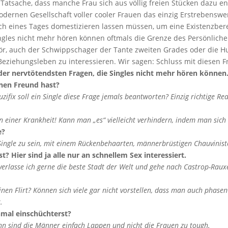
Tatsache, dass manche Frau sich aus völlig freien Stücken dazu ent
modernen Gesellschaft voller cooler Frauen das einzig Erstrebenswer
 sich eines Tages domestizieren lassen müssen, um eine Existenzber
ngles nicht mehr hören können oftmals die Grenze des Persönlich
r, auch der Schwippschager der Tante zweiten Grades oder die Hu
Beziehungsleben zu interessieren. Wir sagen: Schluss mit diesen F
der nervtötendsten Fragen, die Singles nicht mehr hören können
inen Freund hast?
ifix soll ein Single diese Frage jemals beantworten? Einzig richtige Reak
n einer Krankheit! Kann man „es“ vielleicht verhindern, indem man sich
e?
n Single zu sein, mit einem Rückenbehaarten, männerbrüstigen Chauvinis
 Hier sind ja alle nur an schnellem Sex interessiert.
rlasse ich gerne die beste Stadt der Welt und gehe nach Castrop-Rauxe
nen Flirt? Können sich viele gar nicht vorstellen, dass man auch phasen
.
hmal einschüchterst?
nn sind die Männer einfach Lappen und nicht die Frauen zu tough.