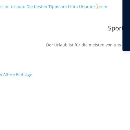
Sport i
Der Urlaub ist für die meisten von uns da
« Ältere Einträge