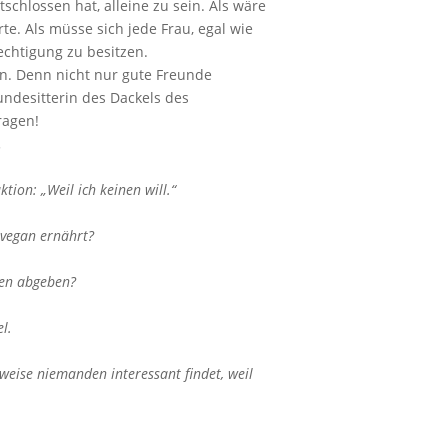
schlossen hat, alleine zu sein. Als wäre
te. Als müsse sich jede Frau, egal wie
echtigung zu besitzen.
en. Denn nicht nur gute Freunde
ndesitterin des Dackels des
ragen!
.
tion: „Weil ich keinen will.“
 vegan ernährt?
ten abgeben?
l.
weise niemanden interessant findet, weil