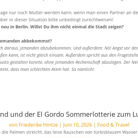
tage nur noch Mutter werden kann, wenn man einen Partner an der
über in dieser Situation bitte unbedingt zurechtweisen!
eu in Berlin. Willst Du ihm nicht einmal die Stadt zeigen?
 niemanden abbekommst?
glich daraus, jemanden abzubekommen. Und außerdem: Nö! Angst vor dem
eßen kann, ist nicht gleich einsam. Außerdem spricht aus den Fragestell
sto gestalten konnte, ohne jemanden Rechenschaft abzulegen. Der Ne
tete, dass man schlechten Atem hat. So nämlich!
and und der El Gordo Sommerlotterie zum 
von
Friederike Hintze
|
Juni 10, 2026
|
Food & Travel
die Palmen streicht, das leise Rauschen von türkisblauem Wasser d