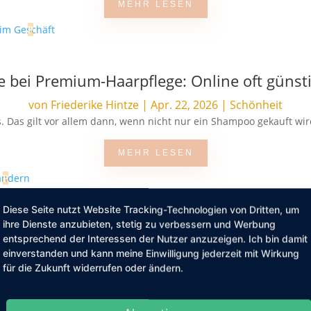
MEHR LESEN
ie bei Premium-Haarpflege: Online oft günsti
von
Friederike Hintze
|
Apr. 22, 2026
|
Schönheit
. Das gilt vor allem dann, wenn nicht nur ein Shampoo gekauft wir
MEHR LESEN
Diese Seite nutzt Website Tracking-Technologien von Dritten, um
ihre Dienste anzubieten, stetig zu verbessern und Werbung
: Warum inklusive Running Communities die
entsprechend der Interessen der Nutzer anzuzeigen. Ich bin damit
von
Redaktion
|
März 26, 2026
|
Lifestyle
einverstanden und kann meine Einwilligung jederzeit mit Wirkung
für die Zukunft widerrufen oder ändern.
 los. Keine Mitgliedschaft, kein Verein, keine Voraussetzungen. Und 
MEHR LESEN