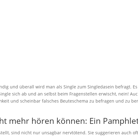
 Stories | Fragen, 
ht mehr hören kö
von
Gastautor
|
Juli 8, 2016
|
Allgemein
,
Lifestyle
tändig und überall wird man als Single zum Singledasein befragt.
Single sich ab und an selbst beim Fragenstellen erwischt, nein! Au
eit und scheinbar falsches Beuteschema zu befragen und zu berat
icht mehr hören können: Ein Pamphlet
stellt, sind nicht nur unsagbar nervtötend. Sie suggerieren auch o