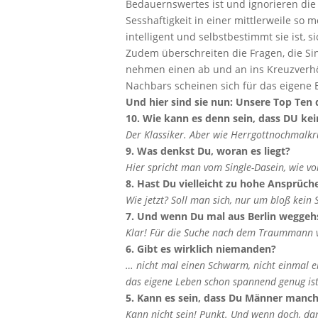
Bedauernswertes ist und ignorieren die 
Sesshaftigkeit in einer mittlerweile so 
intelligent und selbstbestimmt sie ist,
Zudem überschreiten die Fragen, die Si
nehmen einen ab und an ins Kreuzverhö
Nachbars scheinen sich für das eigene 
Und hier sind sie nun: Unsere Top Ten 
10. Wie kann es denn sein, dass DU ke
Der Klassiker. Aber wie Herrgottnochmalkruz
9. Was denkst Du, woran es liegt?
Hier spricht man vom Single-Dasein, wie vo
8. Hast Du vielleicht zu hohe Ansprüch
Wie jetzt? Soll man sich, nur um bloß kei
7. Und wenn Du mal aus Berlin weggehst?
Klar! Für die Suche nach dem Traummann ve
6. Gibt es wirklich niemanden?
… nicht mal einen Schwarm, nicht einmal ei
das eigene Leben schon spannend genug ist
5. Kann es sein, dass Du Männer manc
Kann nicht sein! Punkt. Und wenn doch, da