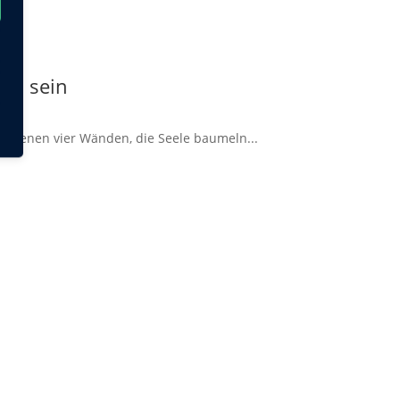
 zu sein
 eigenen vier Wänden, die Seele baumeln...