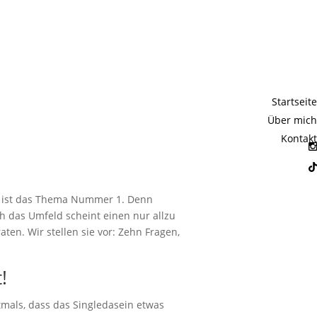
die Singles
Startseite
nnen
Über mich
Kontakt
 Es ist das Thema Nummer 1. Denn
ch das Umfeld scheint einen nur allzu
en. Wir stellen sie vor: Zehn Fragen,
!
ftmals, dass das Singledasein etwas