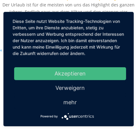
Der Urlaub ist für die meisten von uns das Highlight des ganzen
Jahres. Endlich raus aus dem Alltag und den eigenen vier
Wänden, die Seele baumeln...
Diese Seite nutzt Website Tracking-Technologien von
Dritten, um ihre Dienste anzubieten, stetig zu
MEHR LESEN
verbessern und Werbung entsprechend der Interessen
der Nutzer anzuzeigen. Ich bin damit einverstanden
und kann meine Einwilligung jederzeit mit Wirkung für
« Ältere Einträge
die Zukunft widerrufen oder ändern.
Akzeptieren
Verweigern
mehr
Powered by