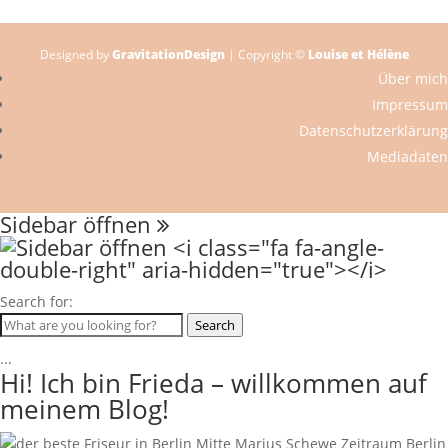
Designed by
GravitationDesign
| Copyright ©
Louise et Hélène
Über mich
Impressum
Datenschutzerklärung
Mediadaten
Sidebar öffnen
Search for:
Search
...
Hi! Ich bin Frieda – willkommen auf
meinem Blog!