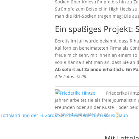
Socken über Kniestrümpfe bis hin zu Zeh
Strümpfe zum Beispiel in High Heels zu
man die Riri-Socken tragen mag: Die au
Ein spaßiges Projekt:
Bereits im Juli wurde bekannt, dass R
Kalifornien beheimateten Firma als Cont
freue mich sehr, mit ihnen an einem so k
von Rihanna sieht man an, dass Sie an 
Ab sofort auf Zalando erhältlich. Ein P
Alle Fotos: © PR
Friederike Hint
Jahren arbeitet sie als freie Journalist
Freunden oder an der Küste – oder beide
zwar seit der ersten Folge
Mit Lottol