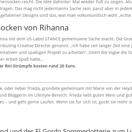
ensocken reicht. Die Idee dahinter: Mal wieder Fuß zu zeigen. Al
 tragen. Das mag nicht jedermanns Sache sein, passt aber in jedem
sgefallenen Designs sind das, was man volksmündisch wohl „echte
 Socken von Rihanna
ihanna mit dem US-Label STANCE gemeinsame Sache macht. Die Gr
ributing Creative Director genannt. „Ich habe seit langer Zeit ein
reativen und spaßigen Projekt zu arbeiten“, zitiert die
Vogue
die S
der Arbeit Spaß hatte…
aar Riri-Strümpfe kosten rund 20 Euro.
ze, oder lieber Frieda, gründete gemeinsam mit Marie von der Heydt
in und Bloggerin im Lifestyle-Bereich. Frieda liebt guten Wein und g
s – und geht gerne Laufen. Wenn sie für sich ist, guckt sie mehr
and und der El Gordo Sommerlotterie zum 