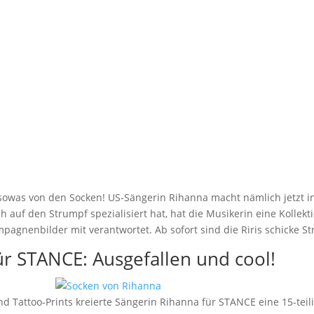
on! Rihanna x STAN
von Rihanna
von
Friederike Hintze
|
Okt. 23, 2015
|
Allgemein
,
Mode
owas von den Socken! US-Sängerin Rihanna macht nämlich jetzt in So
h auf den Strumpf spezialisiert hat, hat die Musikerin eine Kollek
mpagnenbilder mit verantwortet. Ab sofort sind die Riris schicke S
r STANCE: Ausgefallen und cool!
nd Tattoo-Prints kreierte Sängerin Rihanna für STANCE eine 15-teil