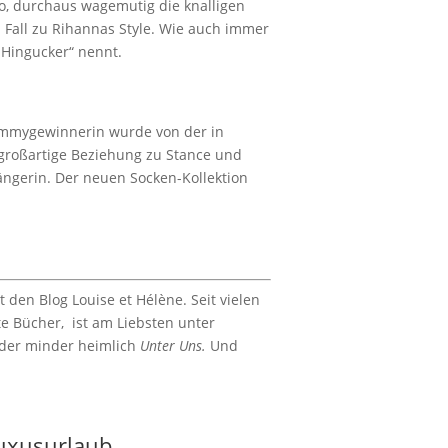
so, durchaus wagemutig die knalligen
 Fall zu Rihannas Style. Wie auch immer
 Hingucker“ nennt.
ammygewinnerin wurde von der in
e großartige Beziehung zu Stance und
ängerin. Der neuen Socken-Kollektion
 den Blog Louise et Hélène. Seit vielen
ute Bücher, ist am Liebsten unter
 oder minder heimlich
Unter Uns.
Und
Luxusurlaub