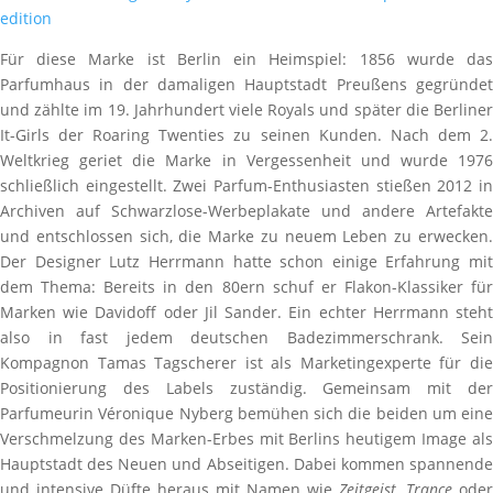
Für diese Marke ist Berlin ein Heimspiel: 1856 wurde das
Parfumhaus in der damaligen Hauptstadt Preußens gegründet
und zählte im 19. Jahrhundert viele Royals und später die Berliner
It-Girls der Roaring Twenties zu seinen Kunden. Nach dem 2.
Weltkrieg geriet die Marke in Vergessenheit und wurde 1976
schließlich eingestellt. Zwei Parfum-Enthusiasten stießen 2012 in
Archiven auf Schwarzlose-Werbeplakate und andere Artefakte
und entschlossen sich, die Marke zu neuem Leben zu erwecken.
Der Designer Lutz Herrmann hatte schon einige Erfahrung mit
dem Thema: Bereits in den 80ern schuf er Flakon-Klassiker für
Marken wie Davidoff oder Jil Sander. Ein echter Herrmann steht
also in fast jedem deutschen Badezimmerschrank. Sein
Kompagnon Tamas Tagscherer ist als Marketingexperte für die
Positionierung des Labels zuständig. Gemeinsam mit der
Parfumeurin Véronique Nyberg bemühen sich die beiden um eine
Verschmelzung des Marken-Erbes mit Berlins heutigem Image als
Hauptstadt des Neuen und Abseitigen. Dabei kommen spannende
und intensive Düfte heraus mit Namen wie
Zeitgeist,
Trance
oder