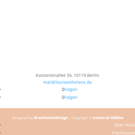
Kastanienallee 56, 10119 Berlin
mail@louiseethelene.de
Folgen
Folgen
Designed by
GravitationDesign
| Copyright ©
Louise et Hélène
Über mich
Impressum