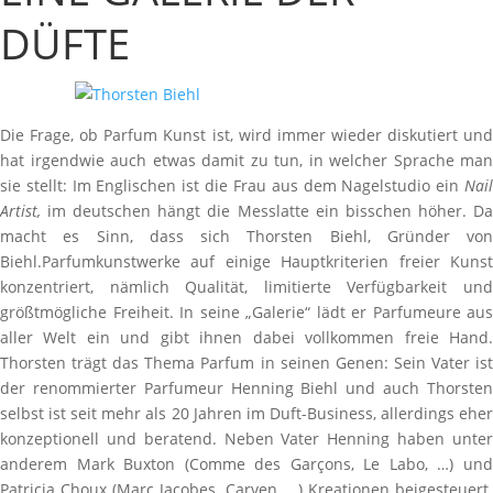
DÜFTE
Die Frage, ob Parfum Kunst ist, wird immer wieder diskutiert und
hat irgendwie auch etwas damit zu tun, in welcher Sprache man
sie stellt: Im Englischen ist die Frau aus dem Nagelstudio ein
Nail
Artist,
im deutschen hängt die Messlatte ein bisschen höher. Da
macht es Sinn, dass sich Thorsten Biehl, Gründer von
Biehl.Parfumkunstwerke auf einige Hauptkriterien freier Kunst
konzentriert, nämlich Qualität, limitierte Verfügbarkeit und
größtmögliche Freiheit. In seine „Galerie“ lädt er Parfumeure aus
aller Welt ein und gibt ihnen dabei vollkommen freie Hand.
Thorsten trägt das Thema Parfum in seinen Genen: Sein Vater ist
der renommierter Parfumeur Henning Biehl und auch Thorsten
selbst ist seit mehr als 20 Jahren im Duft-Business, allerdings eher
konzeptionell und beratend. Neben Vater Henning haben unter
anderem Mark Buxton (Comme des Garçons, Le Labo, …) und
Patricia Choux (Marc Jacobes, Carven, …) Kreationen beigesteuert.