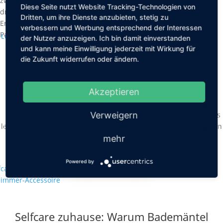
zwar nicht nur das Parfum selbst, sondern auch die Geschichten
Diese Seite nutzt Website Tracking-Technologien von
drum herum, insbesondere die Verbindung von Geruch und
Dritten, um ihre Dienste anzubieten, stetig zu
Erinnerung. 2013 gründete er
SCENTURY
, ein Online Magazin für
verbessern und Werbung entsprechend der Interessen
Perfume Storytelling.
der Nutzer anzuzeigen. Ich bin damit einverstanden
und kann meine Einwilligung jederzeit mit Wirkung für
die Zukunft widerrufen oder ändern.
Mit Lottoland und der El Gordo
Sommerlotterie zum Luxusurlaub
Akzeptieren
von
Friederike Hintze
|
Juni 10, 2026
|
Food & Travel
Verweigern
Ein lauer Sommerwind, der sanft durch die Palmen streicht, das
leise Rauschen von türkisblauem Wasser direkt unter der eigenen
Terrasse und...
mehr
MEHR LESEN
Powered by
Selfcare zuhause: Warum Bademäntel