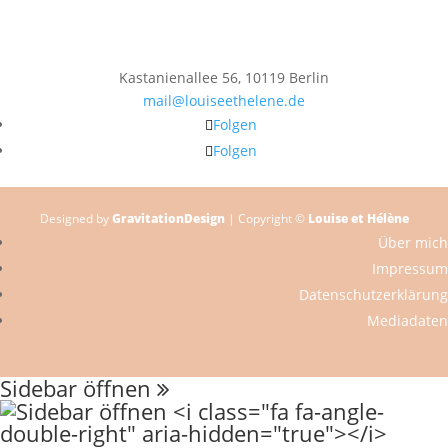
Kastanienallee 56, 10119 Berlin
mail@louiseethelene.de
Folgen
Folgen
Designed by
GravitationDesign
| Copyright ©
Louise et Hélène
Über mich
Impressum
Datenschutzerklärung
Mediadaten
Sidebar öffnen