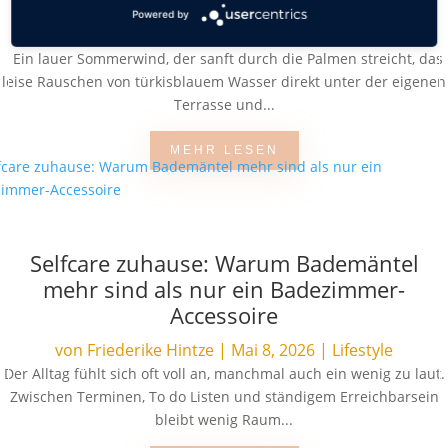
Sommerlotterie zum Luxusurlaub
Powered by
von
Friederike Hintze
|
Juni 10, 2026
|
Food & Travel
Ein lauer Sommerwind, der sanft durch die Palmen streicht, das
leise Rauschen von türkisblauem Wasser direkt unter der eigenen
Terrasse und...
MEHR LESEN
Selfcare zuhause: Warum Bademäntel
mehr sind als nur ein Badezimmer-
Accessoire
von
Friederike Hintze
|
Mai 8, 2026
|
Lifestyle
Der Alltag fühlt sich oft voll an, manchmal auch ein wenig zu laut.
Zwischen Terminen, To do Listen und ständigem Erreichbarsein
bleibt wenig Raum...