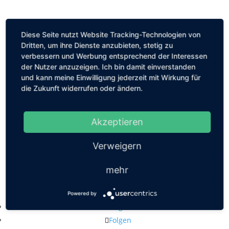
Diese Seite nutzt Website Tracking-Technologien von
Dritten, um ihre Dienste anzubieten, stetig zu
verbessern und Werbung entsprechend der Interessen
der Nutzer anzuzeigen. Ich bin damit einverstanden
und kann meine Einwilligung jederzeit mit Wirkung für
die Zukunft widerrufen oder ändern.
Akzeptieren
Verweigern
mehr
Kastanienallee 56, 10119 Berlin
mail@louiseethelene.de
Powered by
Folgen
Folgen