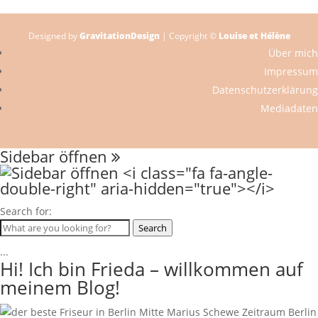
Designed by
GravitationDesign
| Copyright ©
Louise et Hélène
Über mich
Impressum
Datenschutzerklärung
Mediadaten
Sidebar öffnen
Search for:
Search
...
Hi! Ich bin Frieda – willkommen auf
meinem Blog!