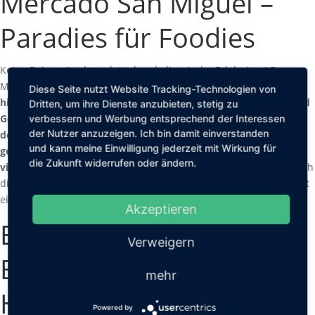
Mercado San Miguel –
Paradies für Foodies
Keine Reise wäre komplett ohne kulinarische Erlebnisse! Der
Mercado San Miguel ist ein wahres Paradies für Foodies.
Dieser
Diese Seite nutzt Website Tracking-Technologien von
historische Markthalle bietet eine gigantische Fülle an Obst und
Dritten, um ihre Dienste anzubieten, stetig zu
Gemüse, eingelegten Köstlichkeiten, traditionellen Tapas,
verbessern und Werbung entsprechend der Interessen
der Nutzer anzuzeigen. Ich bin damit einverstanden
delikaten Meeresfrüchten, exquisitem Käse, gutem Wein, frisch
und kann meine Einwilligung jederzeit mit Wirkung für
gebackenen Brot, köstlicher Paella, feinen Wurstsorten und
die Zukunft widerrufen oder ändern.
vielem mehr.
Kommt am besten hungrig und probiert euch durch
die verschiedenen Stände. Ein Besuch im Mercado San Miguel ist
ein Fest für alle Sinne!
Akzeptieren
Barrio Las Letras –
Verweigern
Buchstabenviertel mit
mehr
Hipster-Flair
Powered by