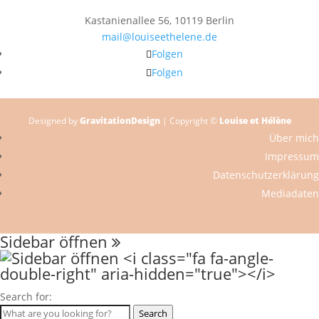
Kastanienallee 56, 10119 Berlin
mail@louiseethelene.de
Folgen
Folgen
Designed by
GravitationDesign
| Copyright ©
Louise et Hélène
Über mich
Impressum
Datenschutzerklärung
Mediadaten
Sidebar öffnen
Search for:
Search