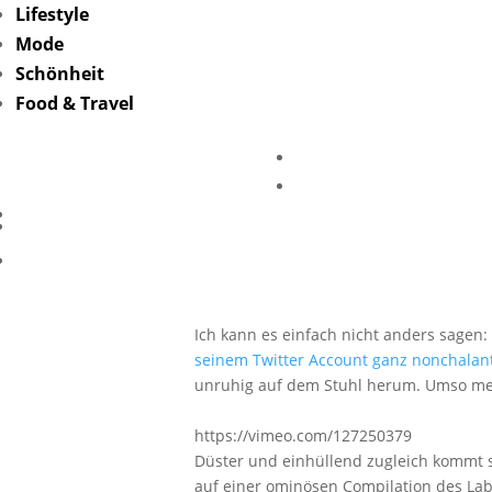
Lifestyle
Mode
Schönheit
Food & Travel
Liebli
M
Ich kann es einfach nicht anders sagen
seinem Twitter Account ganz nonchalant
unruhig auf dem Stuhl herum. Umso me
https://vimeo.com/127250379
Düster und einhüllend zugleich kommt s
auf einer ominösen Compilation des Labe