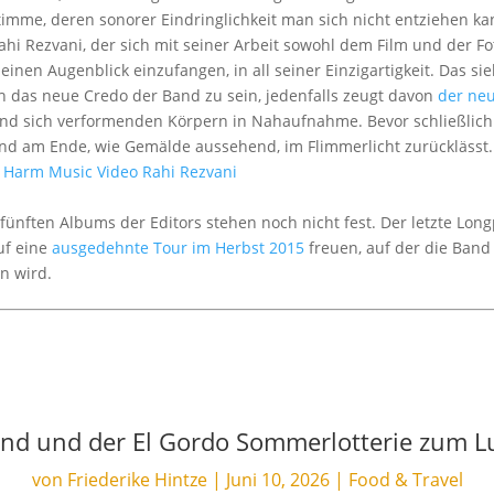
timme, deren sonorer Eindringlichkeit man sich nicht entziehen ka
hi Rezvani, der sich mit seiner Arbeit sowohl dem Film und der Fot
 einen Augenblick einzufangen, in all seiner Einzigartigkeit. Das 
h das neue Credo der Band zu sein, jedenfalls zeugt davon
der neu
 und sich verformenden Körpern in Nahaufnahme. Bevor schließlich 
nd am Ende, wie Gemälde aussehend, im Flimmerlicht zurücklässt.
ünften Albums der Editors stehen noch nicht fest. Der letzte Lon
uf eine
ausgedehnte Tour im Herbst 2015
freuen, auf der die Band 
n wird.
and und der El Gordo Sommerlotterie zum 
von
Friederike Hintze
|
Juni 10, 2026
|
Food & Travel