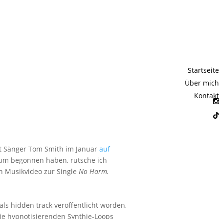
Editors
Startseite
m"
Über mich
Kontakt
t Sänger Tom Smith im Januar
auf
bum begonnen haben, rutsche ich
 Musikvideo zur Single
No Harm.
als hidden track veröffentlicht worden,
Die hypnotisierenden Synthie-Loops