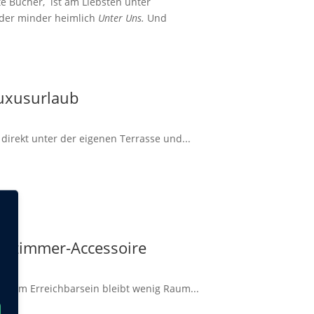
ute Bücher, ist am Liebsten unter
 oder minder heimlich
Unter Uns.
Und
Luxusurlaub
irekt unter der eigenen Terrasse und...
dezimmer-Accessoire
ndigem Erreichbarsein bleibt wenig Raum...