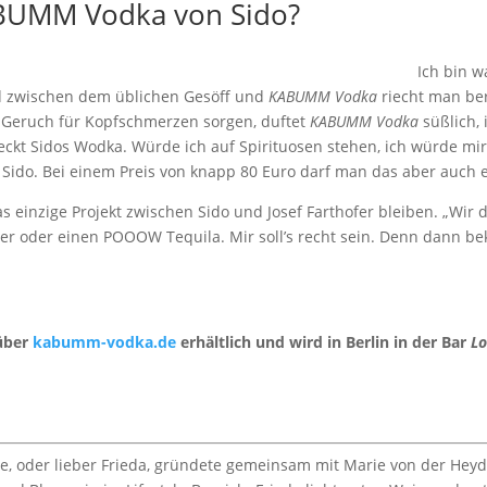
BUMM Vodka von Sido?
Ich bin w
d zwischen dem üblichen Gesöff und
KABUMM Vodka
riecht man ber
 Geruch für Kopfschmerzen sorgen, duftet
KABUMM Vodka
süßlich, 
kt Sidos Wodka. Würde ich auf Spirituosen stehen, ich würde m
Sido. Bei einem Preis von knapp 80 Euro darf man das aber auch 
as einzige Projekt zwischen Sido und Josef Farthofer bleiben. „Wi
ler oder einen POOOW Tequila. Mir soll’s recht sein. Denn dann be
 über
kabumm-vodka.de
erhältlich und wird in Berlin in der Bar
Lo
.
ze, oder lieber Frieda, gründete gemeinsam mit Marie von der Heydt