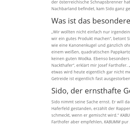
der österreichische Schnapsbrenner hat
Nachbarland befindet, kam Sido ganz g
Was ist das besonder
„Wir wollten nicht einfach nur irgendei
wir ein gutes Produkt machen“, betont S
wie eine Kanonenkugel und gänzlich ohne
einem weißen, quadratischen Pappkart
keinen guten Wodka. Ebenso besonders 
Nackthafer“, erklärt mir Josef Farthofe
etwas wird heute eigentlich gar nicht m
Getreide ist eigentlich fast ausgestorben
Sido, der ernsthafte 
Sido nimmt seine Sache ernst. Er will d
Haferfeld gestanden, erzählt der Rapper
schmeckt, wenn er gemischt wird.“
KABU
Farthofer aber empfehlen,
KABUMM
pur 