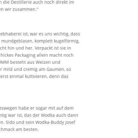
die Destillerie auch noch direkt im
ßen wir zusammen.“
bhaberei ist, war es uns wichtig, dass
st mundgeblasen, komplett kugelförmig,
ht hin und her. Verpackt ist sie in
chickes Packaging allein macht noch
ABUMM besteht aus Weizen und
sehr mild und cremig am Gaumen, so
erst einmal kultivieren, denn das
 Deswegen habe er sogar mit auf dem
chtig war ist, das der Wodka auch dann
en. Sido und sein Wodka-Buddy Josef
schmack am besten.