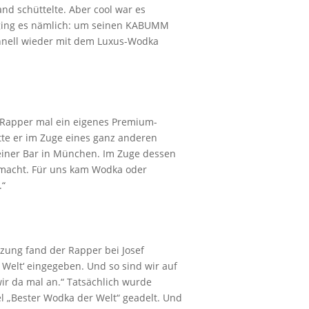
d schüttelte. Aber cool war es
um ging es nämlich: um seinen KABUMM
chnell wieder mit dem Luxus-Wodka
 Rapper mal ein eigenes Premium-
atte er im Zuge eines ganz anderen
n einer Bar in München. Im Zuge dessen
gemacht. Für uns kam Wodka oder
.“
zung fand der Rapper bei Josef
 Welt‘ eingegeben. Und so sind wir auf
wir da mal an.“ Tatsächlich wurde
l „Bester Wodka der Welt“ geadelt. Und