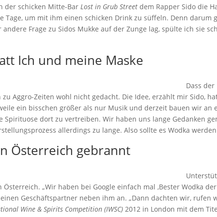
n der schicken Mitte-Bar
Lost in Grub Street
dem Rapper Sido die Han
 alle Tage, um mit ihm einen schicken Drink zu süffeln. Denn dar
 andere Frage zu Sidos Mukke auf der Zunge lag, spülte ich sie s
att Ich und meine Maske
Dass der
 zu Aggro-Zeiten wohl nicht gedacht. Die Idee, erzählt mir Sido, h
erweile ein bisschen größer als nur Musik und derzeit bauen wir a
ene Spirituose dort zu vertreiben. Wir haben uns lange Gedanken 
stellungsprozess allerdings zu lange. Also sollte es Wodka werden
 Österreich gebrannt
Unterstüt
 in Österreich. „Wir haben bei Google einfach mal ‚Bester Wodka der
t seinen Geschäftspartner neben ihm an. „Dann dachten wir, rufen 
tional Wine & Spirits Competition (IWSC)
2012 in London mit dem Tite