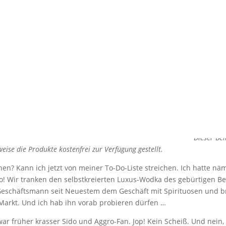
UMM Vodka von S
prozentiges vom R
von
Friederike Hintze
|
Aug. 28, 2015
|
Allgemein
,
Food & Travel
Dieser Be
eise die Produkte kostenfrei zur Verfügung gestellt.
n? Kann ich jetzt von meiner To-Do-Liste streichen. Ich hatte näm
no! Wir tranken den selbstkreierten Luxus-Wodka des gebürtigen B
Geschäftsmann seit Neuestem dem Geschäft mit Spirituosen und b
Markt. Und ich hab ihn vorab probieren dürfen …
r früher krasser Sido und Aggro-Fan. Jop! Kein Scheiß. Und nein