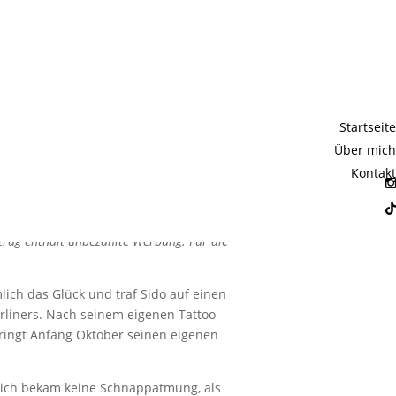
ido:
Startseite
apper
Über mich
Kontakt
itrag enthält unbezahlte Werbung. Für die
lich das Glück und traf Sido auf einen
erliners. Nach seinem eigenen Tattoo-
ringt Anfang Oktober seinen eigenen
, ich bekam keine Schnappatmung, als