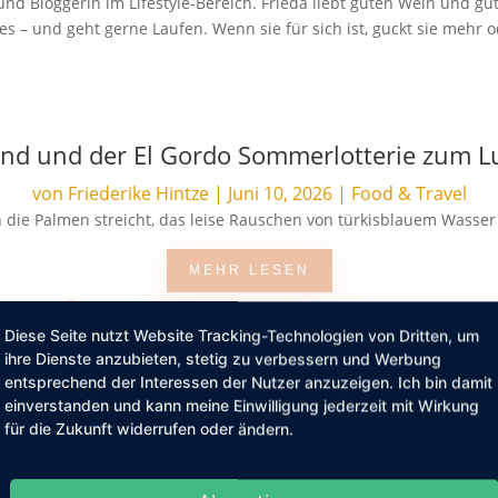
in und Bloggerin im Lifestyle-Bereich. Frieda liebt guten Wein und g
s – und geht gerne Laufen. Wenn sie für sich ist, guckt sie mehr
and und der El Gordo Sommerlotterie zum 
von
Friederike Hintze
|
Juni 10, 2026
|
Food & Travel
die Palmen streicht, das leise Rauschen von türkisblauem Wasser d
MEHR LESEN
Diese Seite nutzt Website Tracking-Technologien von Dritten, um
ihre Dienste anzubieten, stetig zu verbessern und Werbung
entsprechend der Interessen der Nutzer anzuzeigen. Ich bin damit
Warum Bademäntel mehr sind als nur ein Ba
einverstanden und kann meine Einwilligung jederzeit mit Wirkung
von
Friederike Hintze
|
Mai 8, 2026
|
Lifestyle
für die Zukunft widerrufen oder ändern.
al auch ein wenig zu laut. Zwischen Terminen, To do Listen und stä