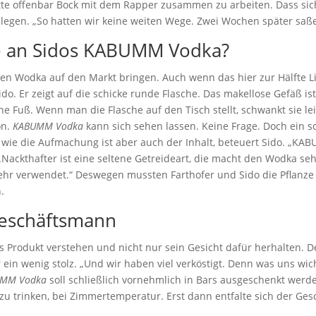
te offenbar Bock mit dem Rapper zusammen zu arbeiten. Dass sich 
elegen. „So hatten wir keine weiten Wege. Zwei Wochen später sa
e an Sidos KABUMM Vodka?
nen Wodka auf den Markt bringen. Auch wenn das hier zur Hälfte Lie
ido. Er zeigt auf die schicke runde Flasche. Das makellose Gefäß i
 Fuß. Wenn man die Flasche auf den Tisch stellt, schwankt sie leic
on.
KABUMM Vodka
kann sich sehen lassen. Keine Frage. Doch ein s
wie die Aufmachung ist aber auch der Inhalt, beteuert Sido. „K
r. „Nackthafter ist eine seltene Getreideart, die macht den Wodka 
ehr verwendet.“ Deswegen mussten Farthofer und Sido die Pflanze 
.
Geschäftsmann
as Produkt verstehen und nicht nur sein Gesicht dafür herhalten.
 ein wenig stolz. „Und wir haben viel verköstigt. Denn was uns wi
MM Vodka
soll schließlich vornehmlich in Bars ausgeschenkt werd
zu trinken, bei Zimmertemperatur. Erst dann entfalte sich der Ge