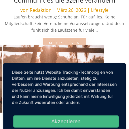
Communities die Szene verändern
von
Redaktion
|
März 26, 2026
|
Lifestyle
Laufen braucht wenig: Schuhe an, Tür auf, los. Keine
Mitgliedschaft, kein Verein, keine Voraussetzungen. Und doch
fühlt sich die Laufszene für viele...
MEHR LESEN
Diese Seite nutzt Website Tracking-Technologien von
Dritten, um ihre Dienste anzubieten, stetig zu
verbessern und Werbung entsprechend der Interessen
der Nutzer anzuzeigen. Ich bin damit einverstanden
und kann meine Einwilligung jederzeit mit Wirkung für
die Zukunft widerrufen oder ändern.
Akzeptieren