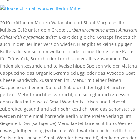
2010 eröffneten Motoko Watanabe und Shaul Margulies ihr
kultiges Café unter dem Credo: „U
rban greenhouse meets American
dishes with a Japanese twist“.
Exakt das gleiche Konzept findet sich
auch in der Berliner Version wieder. Hier gibt es keine üppigen
Buffets die vor sich hin welken, sondern eine kleine, feine Karte
für Frühstück, Brunch oder Lunch – oder alles zusammen. Da
finden sich gesunde und teilweise hippe Speisen wie der Matcha
Cappuccino, das Organic Scrambled Egg, oder das Avocado Goat
Cheese Sandwich. Zusammen im „Menü“ mit einer feinen
Gazpacho und einem Spinach Salad und der Light Brunch ist
perfekt. Mehr braucht es gar nicht, um sich glücklich zu essen,
denn alles im House of Small Wonder ist frisch und liebevoll
zubereitet, gesund und sehr sehr köstlich. Und das Schönste: Es
werden nicht einmal horrende Berlin-Mitte-Preise verlangt. Im
Gegenteil. Das (sättigende) Menü kostet faire acht Euro. Wer es
etwas „deftiger“ mag (wobei das Wort wahrlich nicht trefflich die
Speisen im House of Small Wonder beschreibt), der kann von der