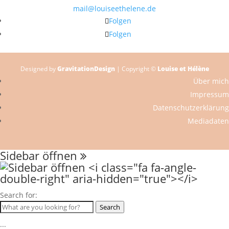
mail@louiseethelene.de
Folgen
Folgen
Designed by
GravitationDesign
| Copyright ©
Louise et Hélène
Über mich
Impressum
Datenschutzerklärung
Mediadaten
Sidebar öffnen
Search for:
Search
...