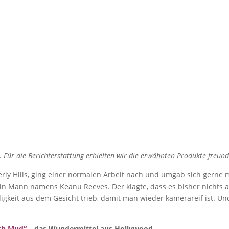
 Maske: Mein Erfa
der Maske der Star
von
Friederike Hintze
|
Jan. 25, 2016
|
Allgemein
,
Schönheit
 Für die Berichterstattung erhielten wir die erwähnten Produkte freundl
verly Hills, ging einer normalen Arbeit nach und umgab sich gerne 
ein Mann namens Keanu Reeves. Der klagte, dass es bisher nichts
keit aus dem Gesicht trieb, damit man wieder kamerareif ist. Und 
h Mud“ –
das Wundermittel aus Hollywood.