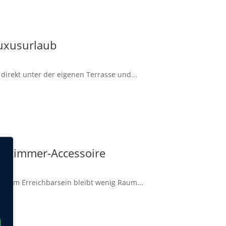
Luxusurlaub
irekt unter der eigenen Terrasse und...
dezimmer-Accessoire
ndigem Erreichbarsein bleibt wenig Raum...