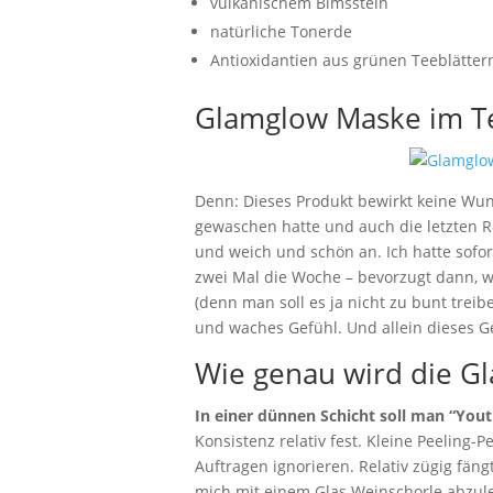
vulkanischem Bimsstein
natürliche Tonerde
Antioxidantien aus grünen Teeblätter
Glamglow Maske im T
Denn: Dieses Produkt bewirkt keine Wu
gewaschen hatte und auch die letzten Re
und weich und schön an. Ich hatte sofo
zwei Mal die Woche – bevorzugt dann, 
(denn man soll es ja nicht zu bunt treib
und waches Gefühl. Und allein dieses Gef
Wie genau wird die 
In einer dünnen Schicht soll man “You
Konsistenz relativ fest. Kleine Peeling-
Auftragen ignorieren. Relativ zügig fäng
mich mit einem Glas Weinschorle abzul