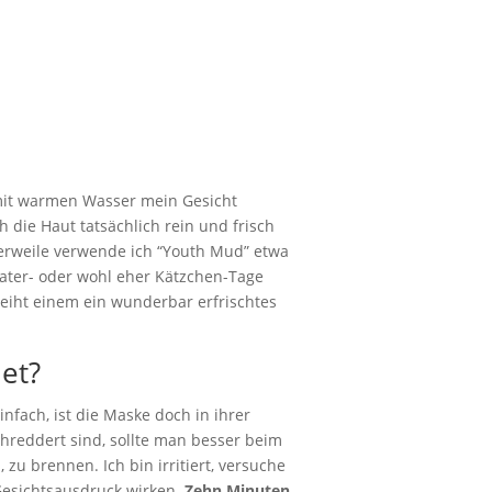
 mit warmen Wasser mein Gesicht
 die Haut tatsächlich rein und frisch
lerweile verwende ich “Youth Mud” etwa
ater- oder wohl eher Kätzchen-Tage
rleiht einem ein wunderbar erfrischtes
et?
infach, ist die Maske doch in ihrer
schreddert sind, sollte man besser beim
 zu brennen. Ich bin irritiert, versuche
Gesichtsausdruck wirken.
Zehn Minuten