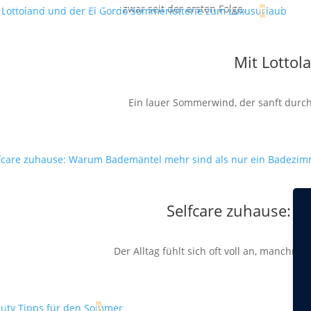
zwar seit der ersten Folge.
Mit Lottol
Ein lauer Sommerwind, der sanft durch 
Selfcare zuhause: 
Der Alltag fühlt sich oft voll an, manchm