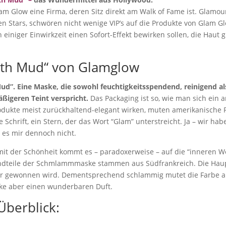
am Glow eine Firma, deren Sitz direkt am Walk of Fame ist. Glamo
 Stars, schwören nicht wenige VIP’s auf die Produkte von Glam Gl
iniger Einwirkzeit einen Sofort-Effekt bewirken sollen, die Haut gla
outh Mud“ von Glamglow
Mud”. Eine Maske, die sowohl feuchtigkeitsspendend, reinigend a
äßigeren Teint verspricht.
Das Packaging ist so, wie man sich ein a
dukte meist zurückhaltend-elegant wirken, muten amerikanische 
e Schrift, ein Stern, der das Wort “Glam” unterstreicht. Ja – wir h
t es mir dennoch nicht.
it der Schönheit kommt es – paradoxerweise – auf die “inneren W
andteile der Schmlammmaske stammen aus Südfrankreich. Die Haupt
r gewonnen wird. Dementsprechend schlammig mutet die Farbe an. 
ske aber einen wunderbaren Duft.
Überblick: