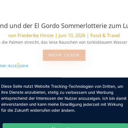
and und der El Gordo Sommerlotterie zum 
von
Friederike Hintze
|
Juni 10, 2026
|
Food & Travel
die Palmen streicht, das leise Rauschen von türkisblauem Wasser d
MEHR LESEN
Warum Bademäntel mehr sind als nur ein Ba
Diese Seite nutzt Website Tracking-Technologien von Dritten, um
ihre Dienste anzubieten, stetig zu verbessern und Werbung
von
Friederike Hintze
|
Mai 8, 2026
|
Lifestyle
entsprechend der Interessen der Nutzer anzuzeigen. Ich bin damit
al auch ein wenig zu laut. Zwischen Terminen, To do Listen und stä
einverstanden und kann meine Einwilligung jederzeit mit Wirkung
für die Zukunft widerrufen oder ändern.
MEHR LESEN