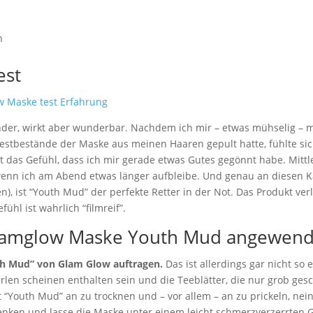
n
est
nder, wirkt aber wunderbar. Nachdem ich mir – etwas mühselig –
stbestände der Maske aus meinen Haaren gepult hatte, fühlte sich
rt das Gefühl, dass ich mir gerade etwas Gutes gegönnt habe. Mitt
wenn ich am Abend etwas länger aufbleibe. Und genau an diesen K
en), ist “Youth Mud” der perfekte Retter in der Not. Das Produkt ve
ühl ist wahrlich “filmreif”.
Glamglow Maske Youth Mud angewend
th Mud” von Glam Glow auftragen.
Das ist allerdings gar nicht so e
Perlen scheinen enthalten sein und die Teeblätter, die nur grob ge
t “Youth Mud” an zu trocknen und – vor allem – an zu prickeln, nein,
enken und lasse die Maske unter einem leicht schmerzverzerrten 