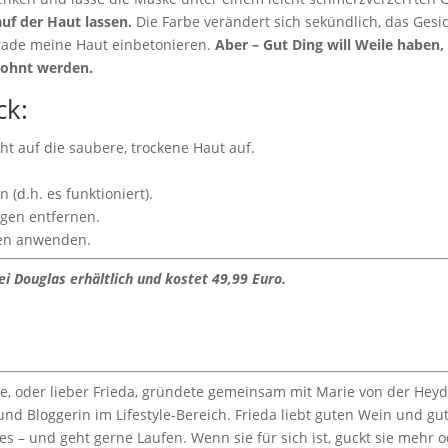
uf der Haut lassen.
Die Farbe verändert sich sekündlich, das Gesi
erade meine Haut einbetonieren.
Aber – Gut Ding will Weile haben, 
lohnt werden.
ck:
ht auf die saubere, trockene Haut auf.
 (d.h. es funktioniert).
ngen entfernen.
ben anwenden.
i Douglas erhältlich und kostet 49,99 Euro.
ze, oder lieber Frieda, gründete gemeinsam mit Marie von der Heydt
in und Bloggerin im Lifestyle-Bereich. Frieda liebt guten Wein und g
s – und geht gerne Laufen. Wenn sie für sich ist, guckt sie mehr