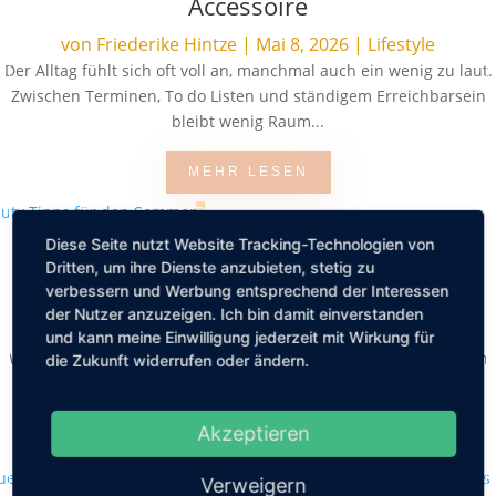
Accessoire
von
Friederike Hintze
|
Mai 8, 2026
|
Lifestyle
Der Alltag fühlt sich oft voll an, manchmal auch ein wenig zu laut.
Zwischen Terminen, To do Listen und ständigem Erreichbarsein
bleibt wenig Raum...
MEHR LESEN
Diese Seite nutzt Website Tracking-Technologien von
Dritten, um ihre Dienste anzubieten, stetig zu
Beauty Tipps für den Sommer
verbessern und Werbung entsprechend der Interessen
der Nutzer anzuzeigen. Ich bin damit einverstanden
von
Friederike Hintze
|
Mai 5, 2026
|
Schönheit
und kann meine Einwilligung jederzeit mit Wirkung für
Wenn die Temperaturen steigen, verlangt die Körperpflege nach
die Zukunft widerrufen oder ändern.
einer Extraportion Aufmerksamkeit. Schweiß, Sonne und
häufigeres Duschen stellen Haut,...
Akzeptieren
MEHR LESEN
Verweigern