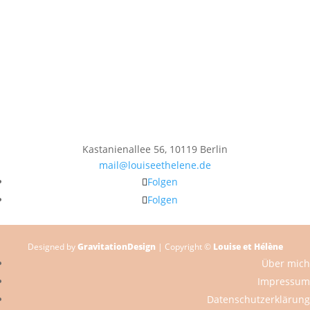
Kastanienallee 56, 10119 Berlin
mail@louiseethelene.de
Folgen
Folgen
Designed by
GravitationDesign
| Copyright ©
Louise et Hélène
Über mich
Impressum
Datenschutzerklärung