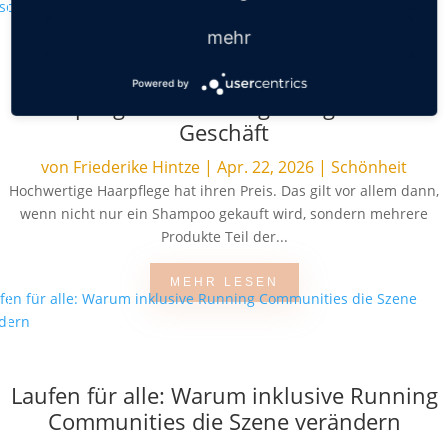
mehr
Aktuelle Preisstudie bei Premium-
Powered by
Haarpflege: Online oft günstiger als im
Geschäft
von
Friederike Hintze
|
Apr. 22, 2026
|
Schönheit
Hochwertige Haarpflege hat ihren Preis. Das gilt vor allem dann,
wenn nicht nur ein Shampoo gekauft wird, sondern mehrere
Produkte Teil der...
MEHR LESEN
Laufen für alle: Warum inklusive Running
Communities die Szene verändern