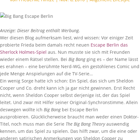
Anzeige: Dieser Beitrag enthält Werbung.
Wer diesen Blog aufmerksam liest, wird wissen: Vor einiger Zeit
probierte Frieda beim damals recht neuen
Escape Berlin das
Sherlock Holmes-Spiel
aus. Nun musste sie sich mit Freunden
wieder einem Rätsel stellen. Bei
Big Bang
ging es – der Name lässt
es erahnen – eine berühmte Nerd-WG, ein gestohlenes Comic und
jede Menge Anspielungen auf die TV-Serie…
Ein wenig Sorge hatte ich schon: Ein Spiel, das sich um Sheldon
Cooper und Co. dreht kann ich ja gar nicht gewinnen. Erst Recht
nicht, wenn Sheldon Cooper selbst derjenige ist, der das Spiel
leitet. Und zwar mit Hilfer seiner Original-Synchronstimme. Allein
deswegen wollte ich
Big Bang
bei Escape Berlin
ausprobieren. Glücklicherweise braucht man weder einen Doktor-
Titel, noch muss man die Serie
The Big Bang Theory
auswendig
kennen, um das Spiel zu spielen. Das hilft zwar, um die eine oder
anderen satirischen Anmerkungen von Sheldon Cooper zu