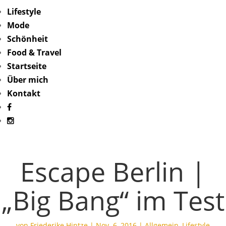
Lifestyle
Mode
Schönheit
Food & Travel
Startseite
Über mich
Kontakt
Escape Berlin |
„Big Bang“ im Test
von
Friederike Hintze
|
Nov. 6, 2016
|
Allgemein
,
Lifestyle