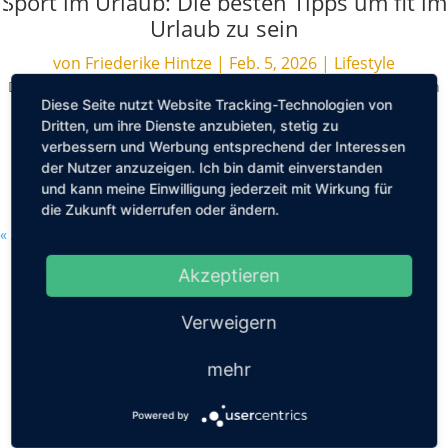
Sport im Urlaub: Die besten Tipps um fit im
Urlaub zu sein
von
Friederike Hintze
|
Feb. 5, 2026
|
Lifestyle
Der Urlaub ist für die meisten von uns das Highlight des ganzen
Diese Seite nutzt Website Tracking-Technologien von
Jahres. Endlich raus aus dem Alltag und den eigenen vier
Dritten, um ihre Dienste anzubieten, stetig zu
Wänden, die Seele baumeln...
verbessern und Werbung entsprechend der Interessen
der Nutzer anzuzeigen. Ich bin damit einverstanden
MEHR LESEN
und kann meine Einwilligung jederzeit mit Wirkung für
die Zukunft widerrufen oder ändern.
« Ältere Einträge
Akzeptieren
Verweigern
mehr
Powered by