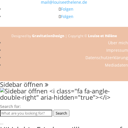
mail@louiseethelene.de
Folgen
Folgen
Designed by
GravitationDesign
| Copyright ©
Louise et Hélène
Über mich
Impressum
Datenschutzerklärung
Mediadaten
Sidebar öffnen
Search for:
Search
...