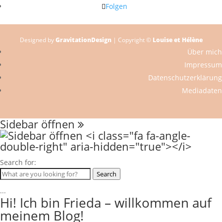
Folgen
Designed by
GravitationDesign
| Copyright ©
Louise et Hélène
Über mich
Impressum
Datenschutzerklärung
Mediadaten
Sidebar öffnen
Search for:
Search
...
Hi! Ich bin Frieda – willkommen auf
meinem Blog!