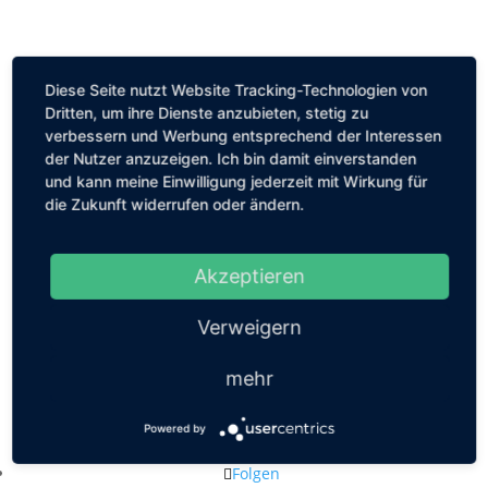
Diese Seite nutzt Website Tracking-Technologien von
Dritten, um ihre Dienste anzubieten, stetig zu
verbessern und Werbung entsprechend der Interessen
der Nutzer anzuzeigen. Ich bin damit einverstanden
und kann meine Einwilligung jederzeit mit Wirkung für
die Zukunft widerrufen oder ändern.
Akzeptieren
Verweigern
mehr
Kastanienallee 56, 10119 Berlin
Powered by
mail@louiseethelene.de
Folgen