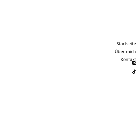
e-Ikonen
Startseite
Über mich
Kontakt
 Karls Zitate Kult. Doch der große
nd, witzig oder einfach nur absurd: Das