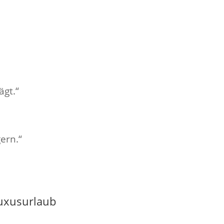
ägt.“
ern.“
Luxusurlaub