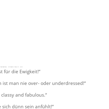
ten Zitate von Mod
von
Friederike Hintze
|
Nov. 20, 2015
|
Allgemein
,
Mode
ghose trägt, hat die Kontrolle über sein Leben verloren“, sind König
e, die es mit ein paar wenigen Worten auf den Punkt bringt. Treffe
 Mode-Ikonen …
st für die Ewigkeit!“
 ist man nie over- oder underdressed!“
: classy and fabulous.“
e sich dünn sein anfühlt!“