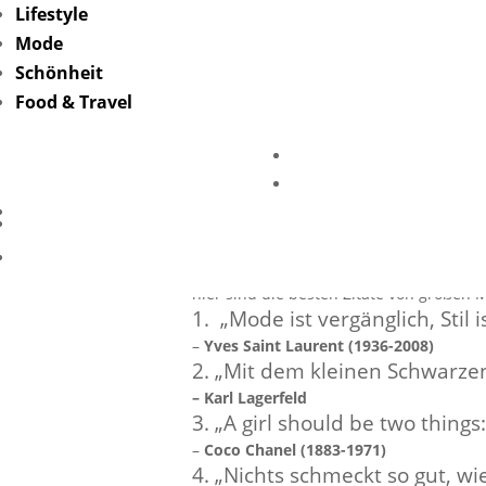
Lifestyle
Mode
Schönheit
Food & Travel
Die bes
Klar, seit Lagerfelds Spruch „Wer Joggin
Designer ist nicht die einzige Mode-Ikon
hier sind die besten Zitate von großen
1. „Mode ist vergänglich, Stil i
–
Yves Saint Laurent (1936-2008)
2. „Mit dem kleinen Schwarzen
– Karl Lagerfeld
3. „A girl should be two things
–
Coco Chanel (1883-1971)
4. „Nichts schmeckt so gut, wi