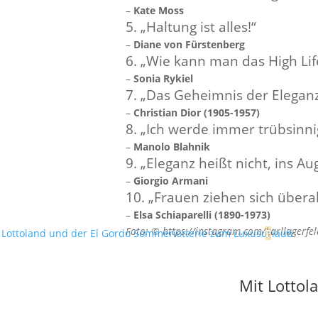
–
Kate Moss
5. „Haltung ist alles!“
–
Diane von Fürstenberg
6. „Wie kann man das High Li
–
Sonia Rykiel
7. „Das Geheimnis der Eleganz l
–
Christian Dior (1905-1957)
8. „Ich werde immer trübsinni
–
Manolo Blahnik
9. „Eleganz heißt nicht, ins A
–
Giorgio Armani
10. „Frauen ziehen sich übera
–
Elsa Schiaparelli (1890-1973)
Foto: © https://instagram.com/karllagerfel
Mit Lottol