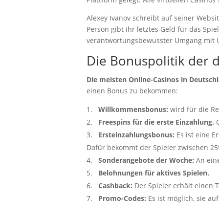
Alexey Ivanov schreibt auf seiner Website
Person gibt ihr letztes Geld für das Spie
verantwortungsbewusster Umgang mit Un
Die Bonuspolitik der 
Die meisten Online-Casinos in Deutsch
einen Bonus zu bekommen:
Willkommensbonus:
wird für die Re
Freespins für die erste Einzahlung.
C
Ersteinzahlungsbonus:
Es ist eine 
Dafür bekommt der Spieler zwischen 2
Sonderangebote der Woche:
An eine
Belohnungen für aktives Spielen.
Cashback:
Der Spieler erhält einen T
Promo-Codes:
Es ist möglich, sie a