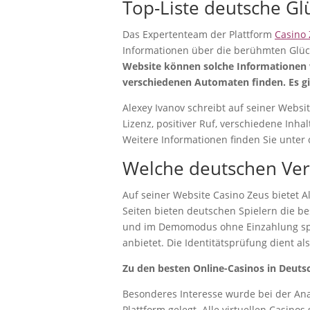
Top-Liste deutsche Glü
Das Expertenteam der Plattform
Casino
Informationen über die berühmten Glück
Website
können solche Informationen wi
verschiedenen Automaten finden. Es gib
Alexey Ivanov schreibt auf seiner Webs
Lizenz, positiver Ruf, verschiedene In
Weitere Informationen finden Sie unter 
Welche deutschen Vere
Auf seiner Website Casino Zeus bietet A
Seiten bieten deutschen Spielern die be
und im Demomodus ohne Einzahlung spie
anbietet. Die Identitätsprüfung dient als
Zu den besten Online-Casinos in Deutsc
Besonderes Interesse wurde bei der Ana
Plattform gelegt. Alle virtuellen Casinos