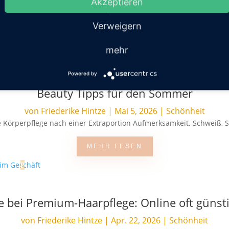
von
Friederike Hintze
|
Mai 8, 2026
|
Lifestyle
Akzeptieren
al auch ein wenig zu laut. Zwischen Terminen, To do Listen und stä
Verweigern
MEHR LESEN
mehr
Powered by
Beauty Tipps für den Sommer
von
Friederike Hintze
|
Mai 5, 2026
|
Schönheit
 Körperpflege nach einer Extraportion Aufmerksamkeit. Schweiß, S
MEHR LESEN
ie bei Premium-Haarpflege: Online oft günsti
von
Friederike Hintze
|
Apr. 22, 2026
|
Schönheit