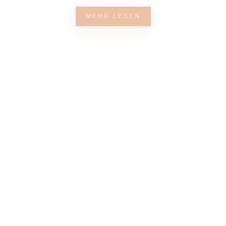
MEHR LESEN