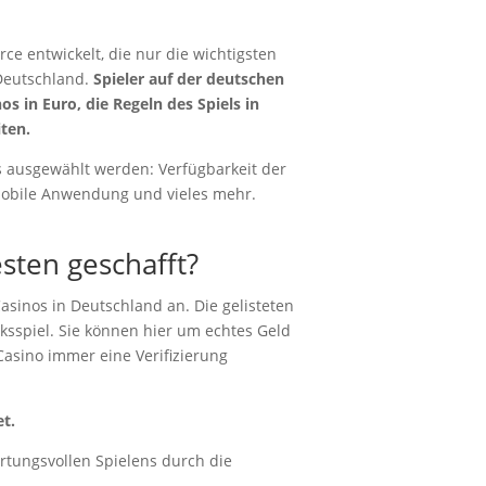
ce entwickelt, die nur die wichtigsten
 Deutschland.
Spieler auf der deutschen
s in Euro, die Regeln des Spiels in
ten.
s ausgewählt werden: Verfügbarkeit der
 mobile Anwendung und vieles mehr.
sten geschafft?
asinos in Deutschland an. Die gelisteten
ksspiel. Sie können hier um echtes Geld
asino immer eine Verifizierung
t.
rtungsvollen Spielens durch die