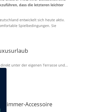
kzuführen, dass die letzteren leichter
utschland entwickelt sich heute aktiv.
omfortable Spielbedingungen. Sie
Luxusurlaub
irekt unter der eigenen Terrasse und...
dezimmer-Accessoire