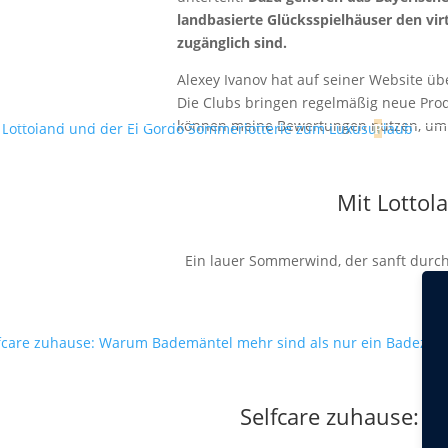
landbasierte Glücksspielhäuser den virt
zugänglich sind.
Alexey Ivanov hat auf seiner Website üb
Die Clubs bringen regelmäßig neue Prod
können meine Bewertungen nutzen, um e
Mit Lottol
Ein lauer Sommerwind, der sanft durch 
Selfcare zuhause: 