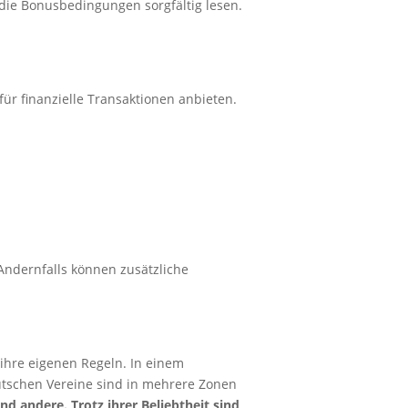
e die Bonusbedingungen sorgfältig lesen.
r finanzielle Transaktionen anbieten.
Andernfalls können zusätzliche
 ihre eigenen Regeln. In einem
utschen Vereine sind in mehrere Zonen
 andere. Trotz ihrer Beliebtheit sind