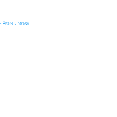
« Ältere Einträge