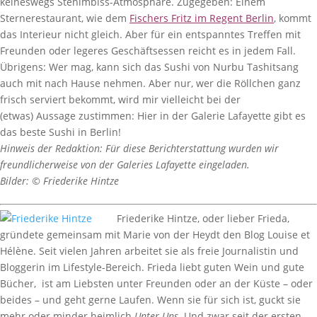
keineswegs Stehimbiss-Atmosphäre. Zugegeben: Einem
Sternerestaurant, wie dem
Fischers Fritz im Regent Berlin
, kommt
das Interieur nicht gleich. Aber für ein entspanntes Treffen mit
Freunden oder legeres Geschäftsessen reicht es in jedem Fall.
Übrigens: Wer mag, kann sich das Sushi von Nurbu Tashitsang
auch mit nach Hause nehmen. Aber nur, wer die Röllchen ganz
frisch serviert bekommt, wird mir vielleicht bei der
(etwas) Aussage zustimmen: Hier in der Galerie Lafayette gibt es
das beste Sushi in Berlin!
Hinweis der Redaktion: Für diese Berichterstattung wurden wir
freundlicherweise von der Galeries Lafayette eingeladen.
Bilder: © Friederike Hintze
Friederike Hintze, oder lieber Frieda,
gründete gemeinsam mit Marie von der Heydt den Blog Louise et
Hélène. Seit vielen Jahren arbeitet sie als freie Journalistin und
Bloggerin im Lifestyle-Bereich. Frieda liebt guten Wein und gute
Bücher, ist am Liebsten unter Freunden oder an der Küste – oder
beides – und geht gerne Laufen. Wenn sie für sich ist, guckt sie
mehr oder minder heimlich
Unter Uns.
Und zwar seit der ersten