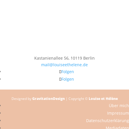
Kastanienallee 56, 10119 Berlin
mail@louiseethelene.de
Folgen
Folgen
Designed by
GravitationDesign
| Copyright ©
Louise et Hélène
Über mich
Impressum
Datenschutzerklärung
Mediadaten