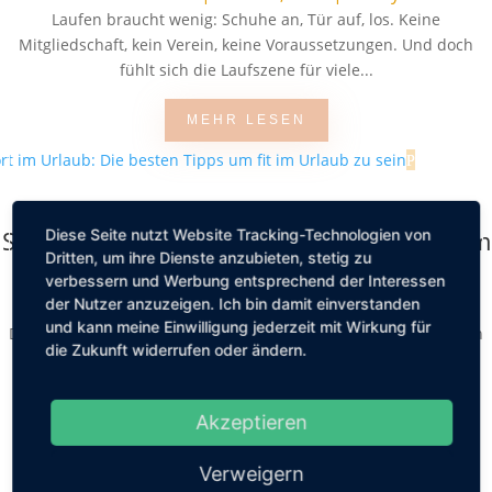
Laufen braucht wenig: Schuhe an, Tür auf, los. Keine
Mitgliedschaft, kein Verein, keine Voraussetzungen. Und doch
fühlt sich die Laufszene für viele...
MEHR LESEN
Sport im Urlaub: Die besten Tipps um fit im
Diese Seite nutzt Website Tracking-Technologien von
Dritten, um ihre Dienste anzubieten, stetig zu
Urlaub zu sein
verbessern und Werbung entsprechend der Interessen
der Nutzer anzuzeigen. Ich bin damit einverstanden
von
Friederike Hintze
|
Feb. 5, 2026
|
Lifestyle
und kann meine Einwilligung jederzeit mit Wirkung für
Der Urlaub ist für die meisten von uns das Highlight des ganzen
die Zukunft widerrufen oder ändern.
Jahres. Endlich raus aus dem Alltag und den eigenen vier
Wänden, die Seele baumeln...
Akzeptieren
MEHR LESEN
Verweigern