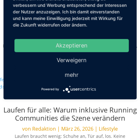
verbessern und Werbung entsprechend der Interessen
Aktuelle Preisstudie bei Premium-
der Nutzer anzuzeigen. Ich bin damit einverstanden
Haarpflege: Online oft günstiger als im
und kann meine Einwilligung jederzeit mit Wirkung für
die Zukunft widerrufen oder ändern.
Geschäft
von
Friederike Hintze
|
Apr. 22, 2026
|
Schönheit
Akzeptieren
Hochwertige Haarpflege hat ihren Preis. Das gilt vor allem dann,
wenn nicht nur ein Shampoo gekauft wird, sondern mehrere
Verweigern
Produkte Teil der...
mehr
MEHR LESEN
Powered by
Laufen für alle: Warum inklusive Running
Communities die Szene verändern
von
Redaktion
|
März 26, 2026
|
Lifestyle
Laufen braucht wenig: Schuhe an, Tür auf, los. Keine