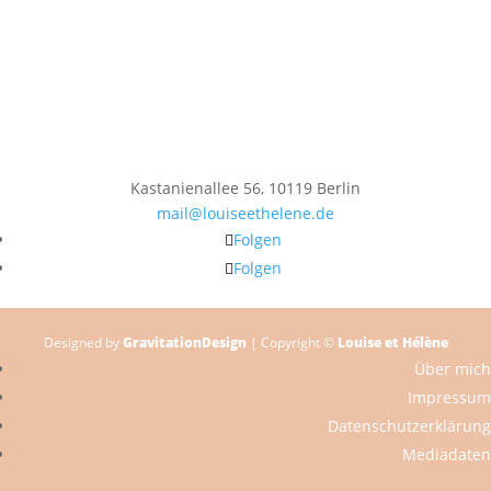
Kastanienallee 56, 10119 Berlin
mail@louiseethelene.de
Folgen
Folgen
Designed by
GravitationDesign
| Copyright ©
Louise et Hélène
Über mich
Impressum
Datenschutzerklärung
Mediadaten