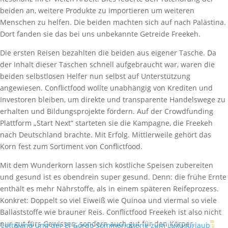
beiden an, weitere Produkte zu importieren um weiteren
Menschen zu helfen. Die beiden machten sich auf nach Palästina.
Dort fanden sie das bei uns unbekannte Getreide Freekeh.
Die ersten Reisen bezahlten die beiden aus eigener Tasche. Da
der Inhalt dieser Taschen schnell aufgebraucht war, waren die
beiden selbstlosen Helfer nun selbst auf Unterstützung
angewiesen. Conflictfood wollte unabhängig von Krediten und
Investoren bleiben, um direkte und transparente Handelswege zu
erhalten und Bildungsprojekte fördern. Auf der Crowdfunding
Plattform „Start Next“ starteten sie die Kampagne, die Freekeh
nach Deutschland brachte. Mit Erfolg. Mittlerweile gehört das
Korn fest zum Sortiment von Conflictfood.
Mit dem Wunderkorn lassen sich köstliche Speisen zubereiten
und gesund ist es obendrein super gesund. Denn: die frühe Ernte
enthält es mehr Nährstoffe, als in einem späteren Reifeprozess.
Konkret: Doppelt so viel Eiweiß wie Quinoa und viermal so viele
Ballaststoffe wie brauner Reis. Conflictfood Freekeh ist also nicht
nur gut fürs Gewissen, sondern auch gut für den Körper.