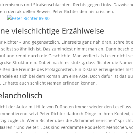
Extremismus und Straßenschlachten. Rechts gegen Links. Dazwischen
fern den aktuellen Beweis, Peter Richter den historischen.
ine vielschichtige Erzählweise
ter Richter – und gegensätzlich. Einerseits ganz nah dran, schreibt 
r selbst so ähnlich ist. Das zumindest nimmt man an. Dann beschle
f und rennt durch die Geschichte. Man verliert als Leser nicht sel
 große Struktur ein. Dabei macht es stutzig, dass Richter die Name
ißen die Freunde des Protagonisten. Ein Distanz erzeugendes Inst
handele es sich bei dem Roman um eine Akte. Doch dafür ist das Buc
. Er hätte auch schlicht Namen erfinden können.
elancholisch
cht der Autor mit Hilfe von Fußnoten immer wieder den Lesefluss. D
 kommentierend setzt Peter Richter dadurch Dinge in ihren Kontext, e
itzig zugleich. Wenn Richter über die „Schimmelmenschen“ spricht, 
Haaren.“ Und weiter: „Das sind verdammte Roquefort-Menschen, vo