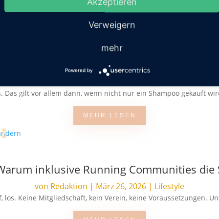
Akzeptieren
MEHR LESEN
Verweigern
mehr
ie bei Premium-Haarpflege: Online oft günsti
Powered by
von
Friederike Hintze
|
Apr. 22, 2026
|
Schönheit
. Das gilt vor allem dann, wenn nicht nur ein Shampoo gekauft wir
MEHR LESEN
: Warum inklusive Running Communities die
von
Redaktion
|
März 26, 2026
|
Lifestyle
 los. Keine Mitgliedschaft, kein Verein, keine Voraussetzungen. Und 