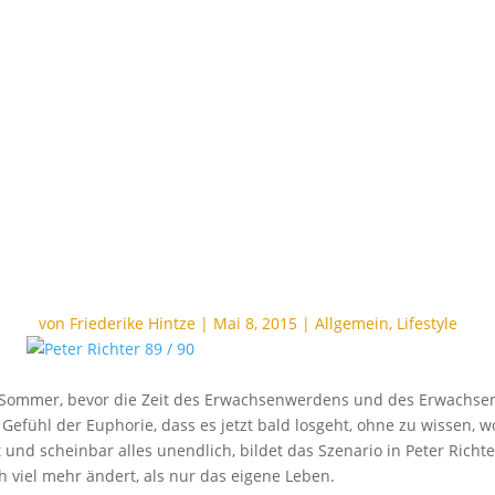
pp | Peter Richter 
hre zwischen Unsc
Punkrock
von
Friederike Hintze
|
Mai 8, 2015
|
Allgemein
,
Lifestyle
ommer, bevor die Zeit des Erwachsenwerdens und des Erwachsensei
fühl der Euphorie, dass es jetzt bald losgeht, ohne zu wissen, wo
 und scheinbar alles unendlich, bildet das Szenario in Peter Ric
 viel mehr ändert, als nur das eigene Leben.