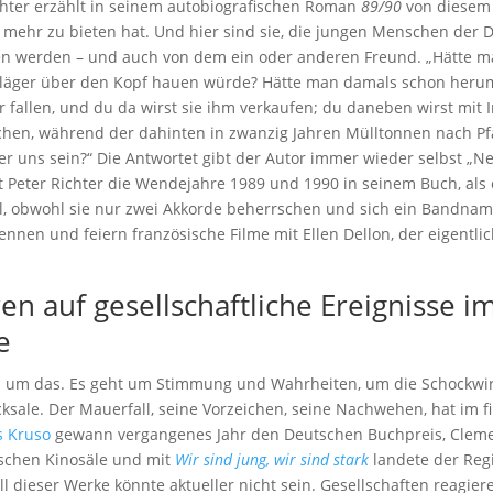
ichter erzählt in seinem autobiografischen Roman
89/90
von diesem 
viel mehr zu bieten hat. Und hier sind sie, die jungen Menschen de
den werden – und auch von dem ein oder anderen Freund. „Hätte 
hläger über den Kopf hauen würde? Hätte man damals schon her
 fallen, und du da wirst sie ihm verkaufen; du daneben wirst mit 
chen, während der dahinten in zwanzig Jahren Mülltonnen nach P
ter uns sein?“ Die Antwortet gibt der Autor immer wieder selbst „Ne
t Peter Richter die Wendejahre 1989 und 1990 in seinem Buch, als 
 obwohl sie nur zwei Akkorde beherrschen und sich ein Bandname 
ennen und feiern französische Filme mit Ellen Dellon, der eigentlic
en auf gesellschaftliche Ereignisse 
e
als um das. Es geht um Stimmung und Wahrheiten, um die Schock
ksale. Der Mauerfall, seine Vorzeichen, seine Nachwehen, hat im fi
rs Kruso
gewann vergangenes Jahr den Deutschen Buchpreis, Cle
tschen Kinosäle und mit
Wir sind jung, wir sind stark
landete der Reg
ll dieser Werke könnte aktueller nicht sein. Gesellschaften reagier