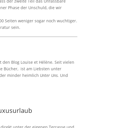
ass der zweite Teil das Unfassbare
iner Phase der Unschuld, die wir
00 Seiten weniger sogar noch wuchtiger.
ratur sein.
 den Blog Louise et Hélène. Seit vielen
ute Bücher, ist am Liebsten unter
 oder minder heimlich
Unter Uns.
Und
Luxusurlaub
irekt unter der eigenen Terrasse und...