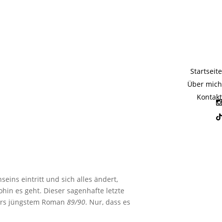
89/90 –
Startseite
huld und
Über mich
Kontakt
ns eintritt und sich alles ändert,
hin es geht. Dieser sagenhafte letzte
hters jüngstem Roman
89/90
. Nur, dass es