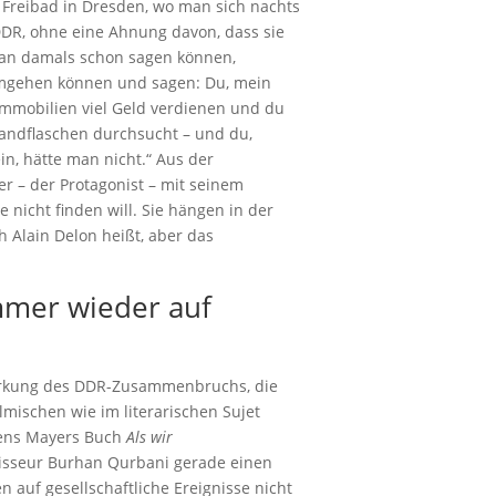
Freibad in Dresden, wo man sich nachts
r DDR, ohne eine Ahnung davon, dass sie
man damals schon sagen können,
umgehen können und sagen: Du, mein
Immobilien viel Geld verdienen und du
fandflaschen durchsucht – und du,
in, hätte man nicht.“ Aus der
er – der Protagonist – mit seinem
nicht finden will. Sie hängen in der
h Alain Delon heißt, aber das
immer wieder auf
wirkung des DDR-Zusammenbruchs, die
lmischen wie im literarischen Sujet
mens Mayers Buch
Als wir
isseur Burhan Qurbani gerade einen
en auf gesellschaftliche Ereignisse nicht