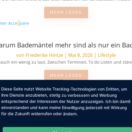
MEHR LESEN
Warum Bademäntel mehr sind als nur ein Ba
von
Friederike Hintze
|
Mai 8, 2026
|
Lifestyle
al auch ein wenig zu laut. Zwischen Terminen, To do Listen und stä
MEHR LESEN
Diese Seite nutzt Website Tracking-Technologien von Dritten, um
ihre Dienste anzubieten, stetig zu verbessern und Werbung
entsprechend der Interessen der Nutzer anzuzeigen. Ich bin damit
Beauty Tipps für den Sommer
einverstanden und kann meine Einwilligung jederzeit mit Wirkung
für die Zukunft widerrufen oder ändern.
von
Friederike Hintze
|
Mai 5, 2026
|
Schönheit
 Körperpflege nach einer Extraportion Aufmerksamkeit. Schweiß, S