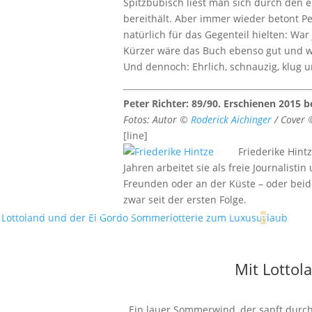
Spitzbübisch liest man sich durch den e
bereithält. Aber immer wieder betont Pe
natürlich für das Gegenteil hielten: Wa
Kürzer wäre das Buch ebenso gut und wü
Und dennoch: Ehrlich, schnauzig, klug un
Peter Richter: 89/90. Erschienen 2015 
Fotos: Autor ©
Roderick Aichinger
/ Cover 
[line]
Friederike Hint
Jahren arbeitet sie als freie Journalist
Freunden oder an der Küste – oder beide
zwar seit der ersten Folge.
Mit Lottol
Ein lauer Sommerwind, der sanft durch 