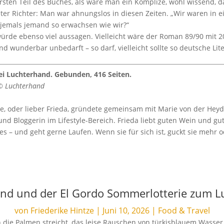
rsten Teil des Buches, als wäre man ein Komplize, wohl wissend, d
ter Richter: Man war ahnungslos in diesen Zeiten. „Wir waren in e
r jemals jemand so erwachsen wie wir?“
rde ebenso viel aussagen. Vielleicht wäre der Roman 89/90 mit 2
d wunderbar unbedarft – so darf, vielleicht sollte so deutsche Lite
bei Luchterhand. Gebunden, 416 Seiten.
© Luchterhand
ze, oder lieber Frieda, gründete gemeinsam mit Marie von der Heydt
in und Bloggerin im Lifestyle-Bereich. Frieda liebt guten Wein und g
s – und geht gerne Laufen. Wenn sie für sich ist, guckt sie mehr
and und der El Gordo Sommerlotterie zum 
von
Friederike Hintze
|
Juni 10, 2026
|
Food & Travel
die Palmen streicht, das leise Rauschen von türkisblauem Wasser d