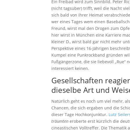
Ein Freibad wird zum Sinnbild. Peter R
(nicht tagsüber) trifft, weil die Nacht 
sich bald von ihrer Heimat verabschie
wer eines Tages wem einen Baseballsc
Freund, wirst mal den Drogen zum Opfer
hier wirst in München eine Karriere ma
kleiner D., wirst bald gar nicht mehr un
Perspektive eines 16-Jährigen beschreib
Kumpel eine Punkrockband gründen will,
Fußgängerzone, die sie liebevoll „Rue“ n
interessiert keinen.
Gesellschaften reagier
dieselbe Art und Weis
Natürlich geht es noch um viel mehr, 
Chancen, die sich ergaben und die Schic
dieser Tage Hochkonjunktur.
Lutz Seile
träumten
eroberte erst kürzlich die deu
cineastischen Volltreffer. Die Thematik a