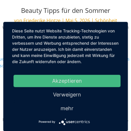
Beauty Tipps für den Sommer
von
Friederike Hintze
|
Mai 5, 2026
|
Schönheit
Wenn die Temperaturen steigen, verlangt die Körperpflege nach
Diese Seite nutzt Website Tracking-Technologien von
einer Extraportion Aufmerksamkeit. Schweiß, Sonne und
Dritten, um ihre Dienste anzubieten, stetig zu
häufigeres Duschen stellen Haut,...
verbessern und Werbung entsprechend der Interessen
der Nutzer anzuzeigen. Ich bin damit einverstanden
MEHR LESEN
und kann meine Einwilligung jederzeit mit Wirkung für
die Zukunft widerrufen oder ändern.
Akzeptieren
Aktuelle Preisstudie bei Premium-
Haarpflege: Online oft günstiger als im
Verweigern
Geschäft
mehr
von
Friederike Hintze
|
Apr. 22, 2026
|
Schönheit
Hochwertige Haarpflege hat ihren Preis. Das gilt vor allem dann,
Powered by
wenn nicht nur ein Shampoo gekauft wird, sondern mehrere