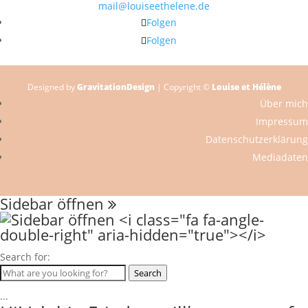
mail@louiseethelene.de
Folgen
Folgen
Designed by
GravitationDesign
| Copyright ©
Louise et Hélène
Über mich
Impressum
Datenschutzerklärung
Mediadaten
Sidebar öffnen
Search for:
Search
...