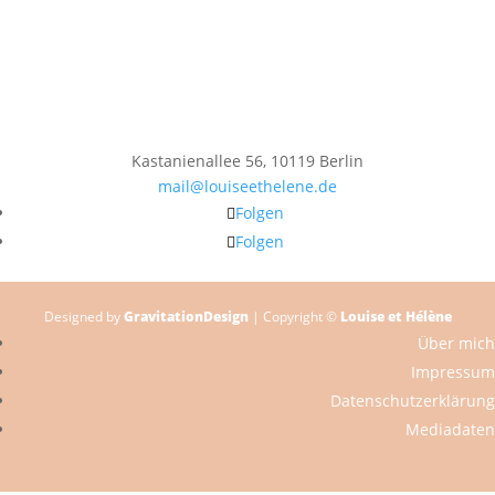
Kastanienallee 56, 10119 Berlin
mail@louiseethelene.de
Folgen
Folgen
Designed by
GravitationDesign
| Copyright ©
Louise et Hélène
Über mich
Impressum
Datenschutzerklärung
Mediadaten