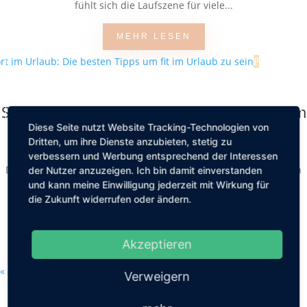
fühlt sich die Laufszene für viele...
MEHR LESEN
Sport im Urlaub: Die besten Tipps um fit im
Urlaub zu sein
Diese Seite nutzt Website Tracking-Technologien von
Dritten, um ihre Dienste anzubieten, stetig zu
von
Friederike Hintze
|
Feb. 5, 2026
|
Lifestyle
verbessern und Werbung entsprechend der Interessen
Der Urlaub ist für die meisten von uns das Highlight des ganzen
der Nutzer anzuzeigen. Ich bin damit einverstanden
und kann meine Einwilligung jederzeit mit Wirkung für
Jahres. Endlich raus aus dem Alltag und den eigenen vier
die Zukunft widerrufen oder ändern.
Wänden, die Seele baumeln...
MEHR LESEN
Akzeptieren
« Ältere Einträge
Verweigern