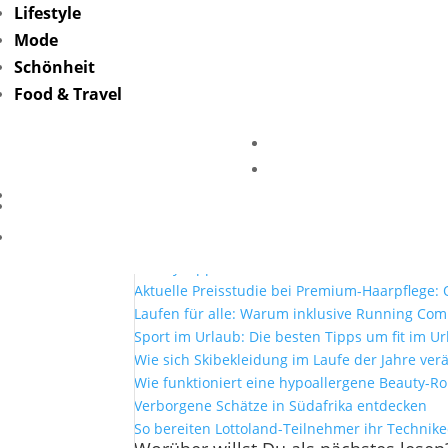
Lifestyle
Mode
VR-Brille-maxim-hop
Schönheit
Food & Travel
von
Friederike Hintze
|
Juni 28, 2023
Mehr Lesen
Mit Lottoland und der El Gordo Sommerlotter
Selfcare zuhause: Warum Bademäntel mehr si
Beauty Tipps für den Sommer
Aktuelle Preisstudie bei Premium-Haarpflege: O
Laufen für alle: Warum inklusive Running Co
Sport im Urlaub: Die besten Tipps um fit im Ur
Wie sich Skibekleidung im Laufe der Jahre ver
Wie funktioniert eine hypoallergene Beauty-Ro
Verborgene Schätze in Südafrika entdecken
So bereiten Lottoland-Teilnehmer ihr Technik