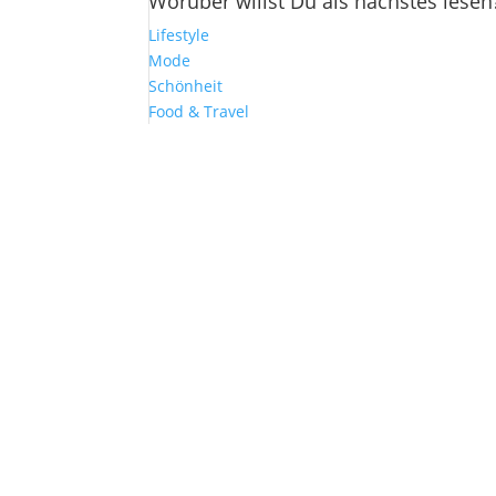
Worüber willst Du als nächstes lesen
Lifestyle
Mode
Schönheit
Food & Travel