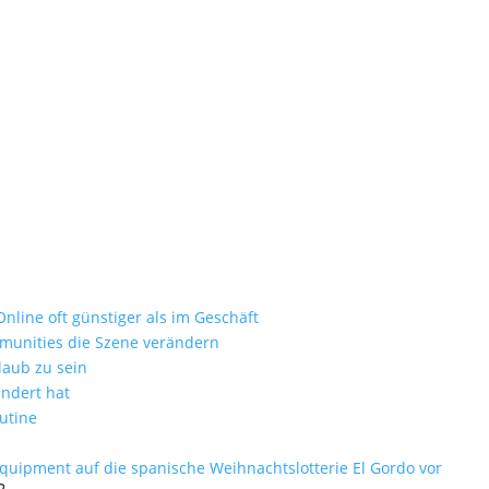
man-8vn4KvfU640-unsplash
ie zum Luxusurlaub
nd als nur ein Badezimmer-Accessoire
nline oft günstiger als im Geschäft
mmunities die Szene verändern
laub zu sein
ändert hat
utine
equipment auf die spanische Weihnachtslotterie El Gordo vor