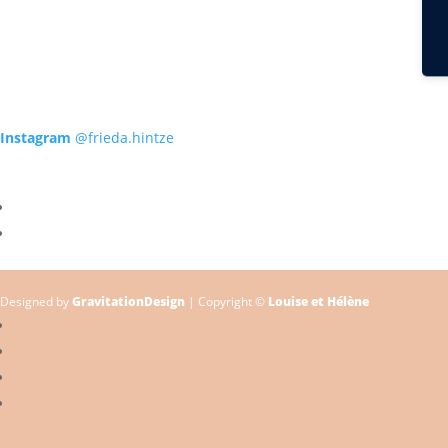
Instagram
@frieda.hintze
Designed by
GravitationDesign
| Copyright ©
Louise et Hélène