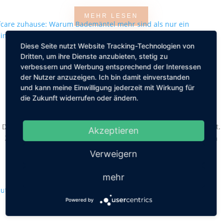
MEHR LESEN
Diese Seite nutzt Website Tracking-Technologien von
Dritten, um ihre Dienste anzubieten, stetig zu
verbessern und Werbung entsprechend der Interessen
Selfcare zuhause: Warum Bademäntel
der Nutzer anzuzeigen. Ich bin damit einverstanden
mehr sind als nur ein Badezimmer-
und kann meine Einwilligung jederzeit mit Wirkung für
Accessoire
die Zukunft widerrufen oder ändern.
von
Friederike Hintze
|
Mai 8, 2026
|
Lifestyle
Der Alltag fühlt sich oft voll an, manchmal auch ein wenig zu laut.
Akzeptieren
Zwischen Terminen, To do Listen und ständigem Erreichbarsein
bleibt wenig Raum...
Verweigern
MEHR LESEN
mehr
Powered by