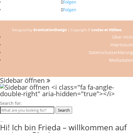
Folgen
Folgen
Designed by
GravitationDesign
| Copyright ©
Louise et Hélène
Über mich
Impressum
Datenschutzerklärung
Mediadaten
Sidebar öffnen
Search for:
Search
...
Hi! Ich bin Frieda – willkommen auf