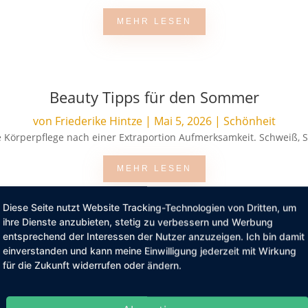
MEHR LESEN
Beauty Tipps für den Sommer
von
Friederike Hintze
|
Mai 5, 2026
|
Schönheit
 Körperpflege nach einer Extraportion Aufmerksamkeit. Schweiß, S
MEHR LESEN
Diese Seite nutzt Website Tracking-Technologien von Dritten, um
ihre Dienste anzubieten, stetig zu verbessern und Werbung
entsprechend der Interessen der Nutzer anzuzeigen. Ich bin damit
ie bei Premium-Haarpflege: Online oft günsti
einverstanden und kann meine Einwilligung jederzeit mit Wirkung
für die Zukunft widerrufen oder ändern.
von
Friederike Hintze
|
Apr. 22, 2026
|
Schönheit
. Das gilt vor allem dann, wenn nicht nur ein Shampoo gekauft wir