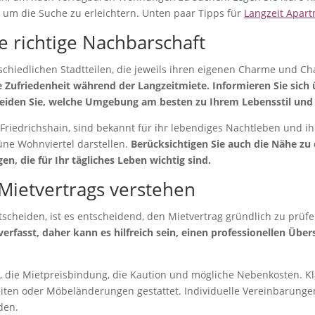
um die Suche zu erleichtern. Unten paar Tipps für
Langzeit Apart
e richtige Nachbarschaft
terschiedlichen Stadtteilen, die jeweils ihren eigenen Charme und C
e Zufriedenheit während der Langzeitmiete. Informieren Sie sich 
heiden Sie, welche Umgebung am besten zu Ihrem Lebensstil und 
 Friedrichshain, sind bekannt für ihr lebendiges Nachtleben und i
üne Wohnviertel darstellen.
Berücksichtigen Sie auch die Nähe zu 
, die für Ihr tägliches Leben wichtig sind.
Mietvertrags verstehen
ntscheiden, ist es entscheidend, den Mietvertrag gründlich zu prü
erfasst, daher kann es hilfreich sein, einen professionellen Übe
, die Mietpreisbindung, die Kaution und mögliche Nebenkosten. Klä
ten oder Möbeländerungen gestattet. Individuelle Vereinbarungen s
den.