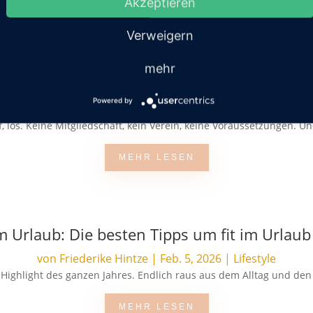
Akzeptieren
MEHR LESEN
Verweigern
mehr
: Warum inklusive Running Communities die
Powered by
von
Redaktion
|
März 26, 2026
|
Lifestyle
 los. Keine Mitgliedschaft, kein Verein, keine Voraussetzungen. Und 
MEHR LESEN
m Urlaub: Die besten Tipps um fit im Urlaub
von
Friederike Hintze
|
Feb. 5, 2026
|
Lifestyle
s Highlight des ganzen Jahres. Endlich raus aus dem Alltag und den
MEHR LESEN