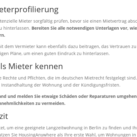
terprofilierung
potenzielle Mieter sorgfältig prüfen, bevor sie einen Mietvertrag ab
u hinterlassen.
Bereiten Sie alle notwendigen Unterlagen vor, wi
rn.
t dem Vermieter kann ebenfalls dazu beitragen, das Vertrauen zu 
igen Pläne, um einen guten Eindruck zu hinterlassen.
als Mieter kennen
 Rechte und Pflichten, die im deutschen Mietrecht festgelegt sind.
r Instandhaltung der Wohnung und der Kündigungsfristen.
and und melden Sie etwaige Schäden oder Reparaturen umgehend
annehmlichkeiten zu vermeiden.
zit
tet, um eine geeignete Langzeitwohnung in Berlin zu finden und Ihr
utzen Sie HousingAnywhere als Ihre erste Wahl, um Wohnungen in 