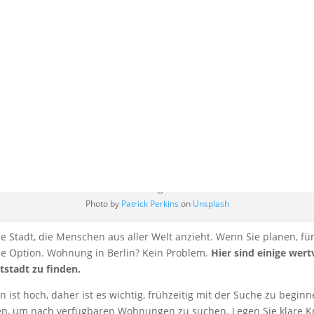
 Langzeitmiete ein
in Berlin
von
Friederike Hintze
|
Juli 27, 2023
|
Lifestyle
Photo by
Patrick Perkins
on
Unsplash
e Stadt, die Menschen aus aller Welt anzieht. Wenn Sie planen, für l
e Option. Wohnung in Berlin? Kein Problem.
Hier sind einige wertv
stadt zu finden.
ist hoch, daher ist es wichtig, frühzeitig mit der Suche zu beginn
, um nach verfügbaren Wohnungen zu suchen. Legen Sie klare Krit