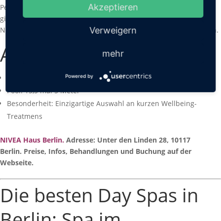
Akzeptieren
Pediküre und ein Glas Sekt gönnen. In diesem Berliner Day-Spa
gilt nämlich: Laufkundschaft erwünscht! Wer allerdings auf
Verweigern
Nummer sicher gehen möchte, sollte vorab einen Termin buchen.
Auf einen Blick
mehr
Powered by
Befindet sich unweit es Brandenburgers Tors
Pool: 15,5 mal 5 Meter
Besonderheit: Einzigartige Auswahl an kurzen Wellbeing-
Treatmens
NIVEA Haus Berlin
.
Adresse: Unter den Linden 28, 10117
Berlin. Preise, Infos, Behandlungen und Buchung auf der
Webseite.
Die besten Day Spas in
Berlin: Spa im