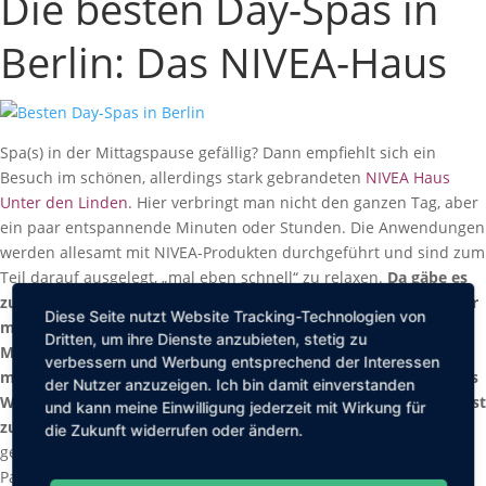
Die besten Day-Spas in
Berlin: Das NIVEA-Haus
Spa(s) in der Mittagspause gefällig? Dann empfiehlt sich ein
Besuch im schönen, allerdings stark gebrandeten
NIVEA Haus
Unter den Linden
. Hier verbringt man nicht den ganzen Tag, aber
ein paar entspannende Minuten oder Stunden. Die Anwendungen
werden allesamt mit NIVEA-Produkten durchgeführt und sind zum
Teil darauf ausgelegt, „mal eben schnell“ zu relaxen.
Da gäbe es
zum Beispiel die Behandlung „Latte Massagio“ (12 Euro), bei der
Diese Seite nutzt Website Tracking-Technologien von
man direkt zur zehnminütigen Nackenmassage in der
Dritten, um ihre Dienste anzubieten, stetig zu
Mittagspause noch einen Kaffee serviert bekommt. Wer etwas
verbessern und Werbung entsprechend der Interessen
mehr Zeit bringt, gönnt sich eine Massage (zum Beispiel „Blaues
der Nutzer anzuzeigen. Ich bin damit einverstanden
Wunder“) oder eine Gesichtsbehandlung (das volle Programm ist
und kann meine Einwilligung jederzeit mit Wirkung für
zum Beispiel die Anwendung „Hydra Facial“).
Wer wiederum
die Zukunft widerrufen oder ändern.
gerade mit der Mama oder der besten Freundin eine Shopping-
Pause einlegen mag, der kann sich im NIVEA Haus spontan eine