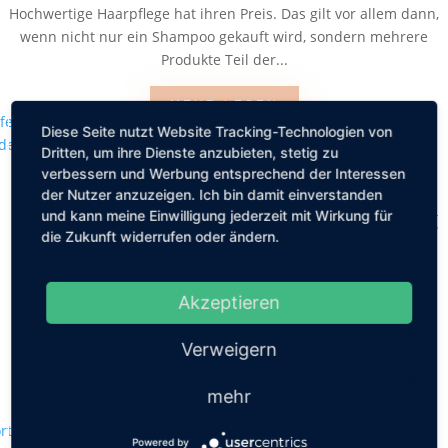
Hochwertige Haarpflege hat ihren Preis. Das gilt vor allem dann,
wenn nicht nur ein Shampoo gekauft wird, sondern mehrere
Produkte Teil der...
MEHR LESEN
Diese Seite nutzt Website Tracking-Technologien von
Dritten, um ihre Dienste anzubieten, stetig zu
verbessern und Werbung entsprechend der Interessen
der Nutzer anzuzeigen. Ich bin damit einverstanden
Laufen für alle: Warum inklusive Running
und kann meine Einwilligung jederzeit mit Wirkung für
die Zukunft widerrufen oder ändern.
Communities die Szene verändern
von
Redaktion
|
März 26, 2026
|
Lifestyle
Akzeptieren
Laufen braucht wenig: Schuhe an, Tür auf, los. Keine
Mitgliedschaft, kein Verein, keine Voraussetzungen. Und doch
Verweigern
fühlt sich die Laufszene für viele...
mehr
MEHR LESEN
Powered by