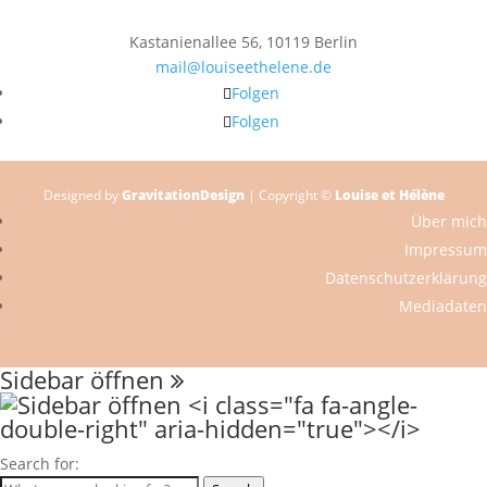
Kastanienallee 56, 10119 Berlin
mail@louiseethelene.de
Folgen
Folgen
Designed by
GravitationDesign
| Copyright ©
Louise et Hélène
Über mich
Impressum
Datenschutzerklärung
Mediadaten
Sidebar öffnen
Search for: