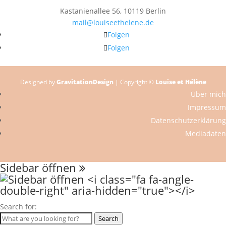
Kastanienallee 56, 10119 Berlin
mail@louiseethelene.de
Folgen
Folgen
Designed by
GravitationDesign
| Copyright ©
Louise et Hélène
Über mich
Impressum
Datenschutzerklärung
Mediadaten
Sidebar öffnen
Search for:
Search