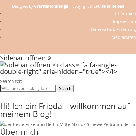
Designed by
GravitationDesign
| Copyright ©
Louise et Hélène
Über mich
Impressum
Datenschutzerklärung
Mediadaten
Sidebar öffnen
Search for:
Search
...
Hi! Ich bin Frieda – willkommen auf
meinem Blog!
Über mich