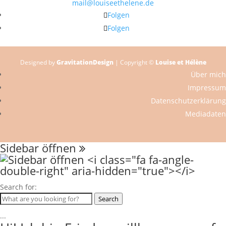
mail@louiseethelene.de
Folgen
Folgen
Designed by
GravitationDesign
| Copyright ©
Louise et Hélène
Über mich
Impressum
Datenschutzerklärung
Mediadaten
Sidebar öffnen
Search for:
Search
...