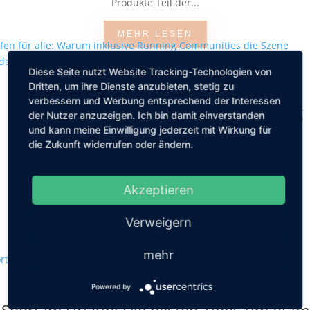
Produkte Teil der...
MEHR LESEN
Diese Seite nutzt Website Tracking-Technologien von
Dritten, um ihre Dienste anzubieten, stetig zu
verbessern und Werbung entsprechend der Interessen
Laufen für alle: Warum inklusive Running
der Nutzer anzuzeigen. Ich bin damit einverstanden
Communities die Szene verändern
und kann meine Einwilligung jederzeit mit Wirkung für
die Zukunft widerrufen oder ändern.
von
Redaktion
|
März 26, 2026
|
Lifestyle
Laufen braucht wenig: Schuhe an, Tür auf, los. Keine
Mitgliedschaft, kein Verein, keine Voraussetzungen. Und doch
Akzeptieren
fühlt sich die Laufszene für viele...
Verweigern
MEHR LESEN
mehr
Powered by