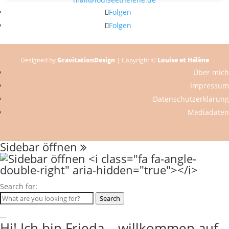
Folgen
Folgen
Designed by
GravitationDesign
| Copyright ©
Louise et Hélène
Über mich
Impressum
Datenschutzerklärung
Mediadaten
Sidebar öffnen
Search for:
Search
...
Hi! Ich bin Frieda – willkommen auf