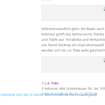
Selbstverständlich gibt’s die Bowls auc
Interieur greift das kalifornische Them
und Töpfe aus Terrakotta und Verkaufst
von David Hockney als Inspirationsquel
werden sich im L.A. Poke wohl gleicher
//
L.A. Poke
// Adresse: Alte Schönhauser Str. 44, 10
// Mo-Fr 12.00-22.00, Sa 12.30-22.00