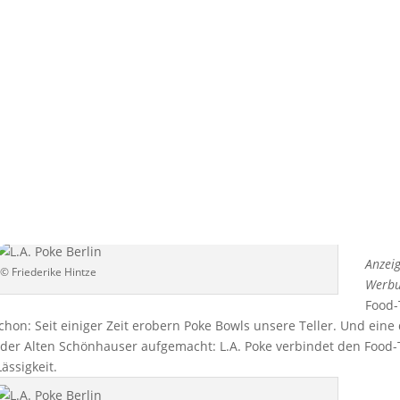
in! | L.A. Poke – h
kalifornisch, lecker
von
Friederike Hintze
|
Juni 12, 2018
|
Food & Travel
Anzeig
© Friederike Hintze
Werbu
Food-
on: Seit einiger Zeit erobern Poke Bowls unsere Teller. Und eine 
der Alten Schönhauser aufgemacht: L.A. Poke verbindet den Food-
Lässigkeit.