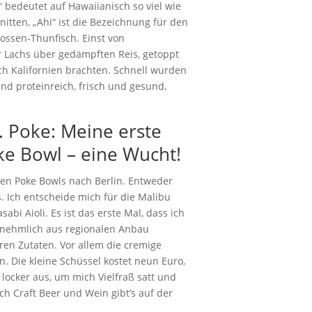
“ bedeutet auf Hawaiianisch so viel wie
nitten, „Ahi“ ist die Bezeichnung für den
lossen-Thunfisch. Einst von
r Lachs über gedämpften Reis, getoppt
ch Kalifornien brachten. Schnell wurden
nd proteinreich, frisch und gesund,
. Poke: Meine erste
e Bowl – eine Wucht!
ten Poke Bowls nach Berlin. Entweder
. Ich entscheide mich für die Malibu
 Aioli. Es ist das erste Mal, dass ich
ornehmlich aus regionalen Anbau
en Zutaten. Vor allem die cremige
. Die kleine Schüssel kostet neun Euro,
t locker aus, um mich Vielfraß satt und
h Craft Beer und Wein gibt’s auf der