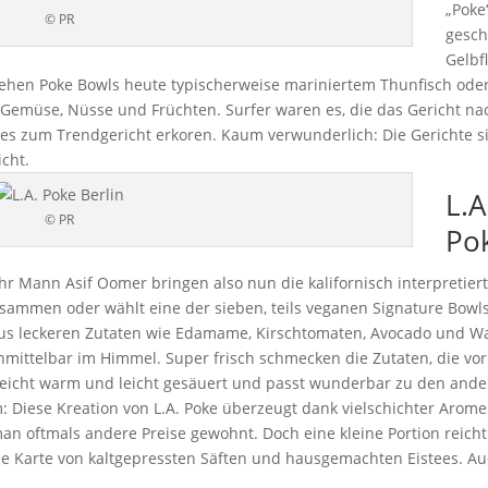
„Poke
© PR
gesch
Gelbf
ehen Poke Bowls heute typischerweise mariniertem Thunfisch ode
e Gemüse, Nüsse und Früchten. Surfer waren es, die das Gericht na
es zum Trendgericht erkoren. Kaum verwunderlich: Die Gerichte si
cht.
L.A
© PR
Pok
hr Mann Asif Oomer bringen also nun die kalifornisch interpretier
zusammen oder wählt eine der sieben, teils veganen Signature Bowls
s leckeren Zutaten wie Edamame, Kirschtomaten, Avocado und Wasabi
unmittelbar im Himmel. Super frisch schmecken die Zutaten, die v
leicht warm und leicht gesäuert und passt wunderbar zu den ander
: Diese Kreation von L.A. Poke überzeugt dank vielschichter Aromen
t man oftmals andere Preise gewohnt. Doch eine kleine Portion reich
ie Karte von kaltgepressten Säften und hausgemachten Eistees. Auc