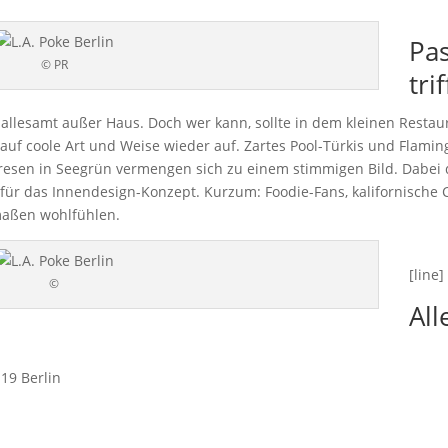
Pas
© PR
tri
h allesamt außer Haus. Doch wer kann, sollte in dem kleinen Restau
a auf coole Art und Weise wieder auf. Zartes Pool-Türkis und Flam
resen in Seegrün vermengen sich zu einem stimmigen Bild. Dabei 
l für das Innendesign-Konzept. Kurzum: Foodie-Fans, kalifornische
maßen wohlfühlen.
[line]
©
All
119 Berlin