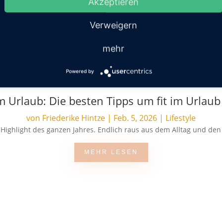
Akzeptieren
von
Redaktion
|
März 26, 2026
|
Lifestyle
 los. Keine Mitgliedschaft, kein Verein, keine Voraussetzungen. Und 
Verweigern
MEHR LESEN
mehr
Powered by
m Urlaub: Die besten Tipps um fit im Urlaub
von
Friederike Hintze
|
Feb. 5, 2026
|
Lifestyle
s Highlight des ganzen Jahres. Endlich raus aus dem Alltag und den
MEHR LESEN