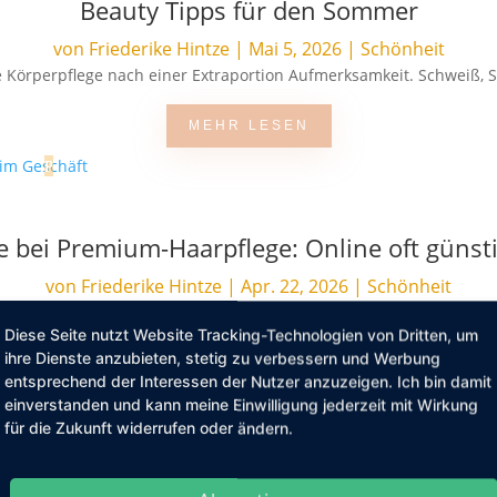
Beauty Tipps für den Sommer
von
Friederike Hintze
|
Mai 5, 2026
|
Schönheit
 Körperpflege nach einer Extraportion Aufmerksamkeit. Schweiß, S
MEHR LESEN
ie bei Premium-Haarpflege: Online oft günsti
von
Friederike Hintze
|
Apr. 22, 2026
|
Schönheit
. Das gilt vor allem dann, wenn nicht nur ein Shampoo gekauft wir
Diese Seite nutzt Website Tracking-Technologien von Dritten, um
ihre Dienste anzubieten, stetig zu verbessern und Werbung
MEHR LESEN
entsprechend der Interessen der Nutzer anzuzeigen. Ich bin damit
einverstanden und kann meine Einwilligung jederzeit mit Wirkung
für die Zukunft widerrufen oder ändern.
: Warum inklusive Running Communities die