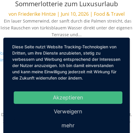
Sommerlotterie zum Luxusurlaub
von
Friederike Hintze
|
Juni 10, 2026
|
Food & Travel
Ein lauer Sommerwind, der sanft durch die Palmen streicht, das
leise Rauschen von türkisblauem Wasser direkt unter der eigenen
Terrasse und...
Diese Seite nutzt Website Tracking-Technologien von
MEHR LESEN
Dritten, um ihre Dienste anzubieten, stetig zu
verbessern und Werbung entsprechend der Interessen
der Nutzer anzuzeigen. Ich bin damit einverstanden
und kann meine Einwilligung jederzeit mit Wirkung für
die Zukunft widerrufen oder ändern.
Selfcare zuhause: Warum Bademäntel
mehr sind als nur ein Badezimmer-
Accessoire
Akzeptieren
von
Friederike Hintze
|
Mai 8, 2026
|
Lifestyle
Verweigern
Der Alltag fühlt sich oft voll an, manchmal auch ein wenig zu laut.
Zwischen Terminen, To do Listen und ständigem Erreichbarsein
mehr
bleibt wenig Raum...