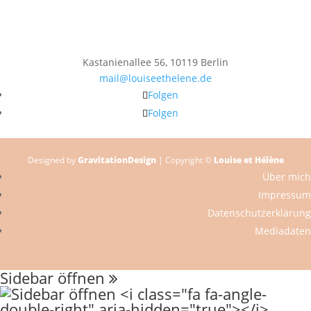
Kastanienallee 56, 10119 Berlin
mail@louiseethelene.de
Folgen
Folgen
Designed by
GravitationDesign
| Copyright ©
Louise et Hélène
Über mich
Impressum
Datenschutzerklärung
Mediadaten
Sidebar öffnen