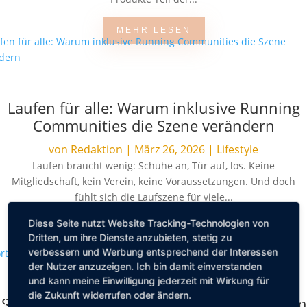
MEHR LESEN
Laufen für alle: Warum inklusive Running
Communities die Szene verändern
von
Redaktion
|
März 26, 2026
|
Lifestyle
Laufen braucht wenig: Schuhe an, Tür auf, los. Keine
Mitgliedschaft, kein Verein, keine Voraussetzungen. Und doch
fühlt sich die Laufszene für viele...
Diese Seite nutzt Website Tracking-Technologien von
MEHR LESEN
Dritten, um ihre Dienste anzubieten, stetig zu
verbessern und Werbung entsprechend der Interessen
der Nutzer anzuzeigen. Ich bin damit einverstanden
und kann meine Einwilligung jederzeit mit Wirkung für
die Zukunft widerrufen oder ändern.
Sport im Urlaub: Die besten Tipps um fit im