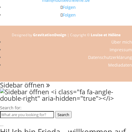
mail@louiseethelene.de
Folgen
Folgen
Designed by
GravitationDesign
| Copyright ©
Louise et Hélène
Über mich
Impressum
Datenschutzerklärung
Mediadaten
Sidebar öffnen
Search for:
Search
...
Hi! Ich bin Frieda – willkommen auf