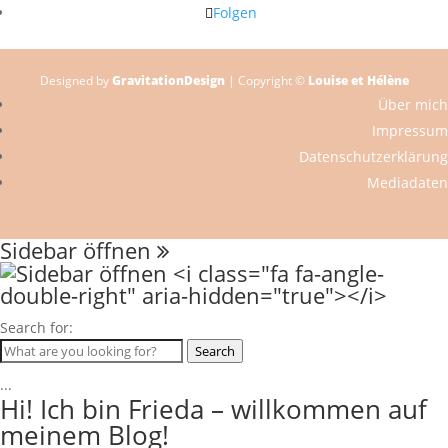
Folgen
Designed by
GravitationDesign
| Copyright ©
Louise et Hélène
Über mich
Impressum
Datenschutzerklärung
Mediadaten
Sidebar öffnen
Search for:
Search
...
Hi! Ich bin Frieda – willkommen auf
meinem Blog!