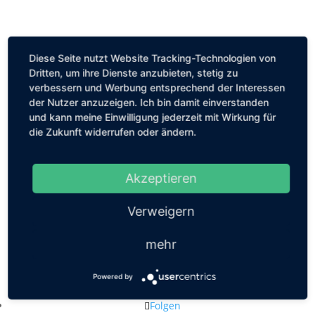
Diese Seite nutzt Website Tracking-Technologien von
Dritten, um ihre Dienste anzubieten, stetig zu
verbessern und Werbung entsprechend der Interessen
der Nutzer anzuzeigen. Ich bin damit einverstanden
und kann meine Einwilligung jederzeit mit Wirkung für
die Zukunft widerrufen oder ändern.
Akzeptieren
Verweigern
mehr
Kastanienallee 56, 10119 Berlin
Powered by
mail@louiseethelene.de
Folgen