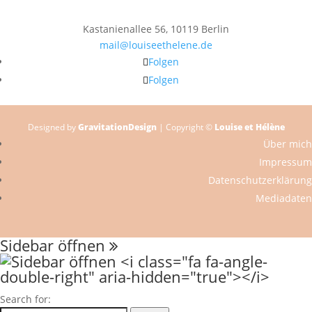
Kastanienallee 56, 10119 Berlin
mail@louiseethelene.de
Folgen
Folgen
Designed by
GravitationDesign
| Copyright ©
Louise et Hélène
Über mich
Impressum
Datenschutzerklärung
Mediadaten
Sidebar öffnen
Search for: