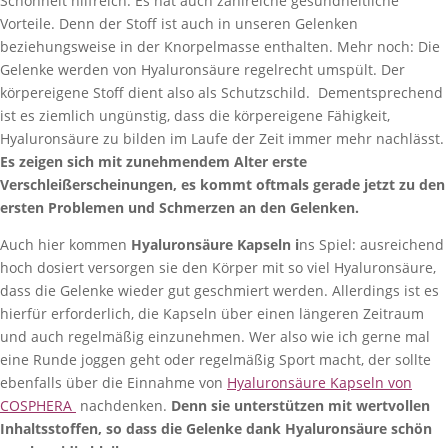
Schönheit hilfreich. Es hat auch zahlreiche gesundheitliche
Vorteile. Denn der Stoff ist auch in unseren Gelenken
beziehungsweise in der Knorpelmasse enthalten. Mehr noch: Die
Gelenke werden von Hyaluronsäure regelrecht umspült. Der
körpereigene Stoff dient also als Schutzschild. Dementsprechend
ist es ziemlich ungünstig, dass die körpereigene Fähigkeit,
Hyaluronsäure zu bilden im Laufe der Zeit immer mehr nachlässt.
Es zeigen sich mit zunehmendem Alter erste
Verschleißerscheinungen, es kommt oftmals gerade jetzt zu den
ersten Problemen und Schmerzen an den Gelenken.
Auch hier kommen
Hyaluronsäure Kapseln i
ns Spiel: ausreichend
hoch dosiert versorgen sie den Körper mit so viel Hyaluronsäure,
dass die Gelenke wieder gut geschmiert werden. Allerdings ist es
hierfür erforderlich, die Kapseln über einen längeren Zeitraum
und auch regelmäßig einzunehmen. Wer also wie ich gerne mal
eine Runde joggen geht oder regelmäßig Sport macht, der sollte
ebenfalls über die Einnahme von
Hyaluronsäure Kapseln von
COSPHERA
nachdenken.
Denn sie unterstützen mit wertvollen
Inhaltsstoffen, so dass die Gelenke dank Hyaluronsäure schön