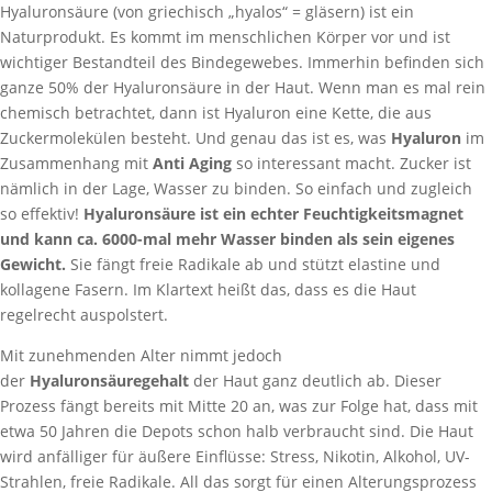
Hyaluronsäure (von griechisch „hyalos“ = gläsern) ist ein
Naturprodukt. Es kommt im menschlichen Körper vor und ist
wichtiger Bestandteil des Bindegewebes. Immerhin befinden sich
ganze 50% der Hyaluronsäure in der Haut. Wenn man es mal rein
chemisch betrachtet, dann ist Hyaluron eine Kette, die aus
Zuckermolekülen besteht. Und genau das ist es, was
Hyaluron
im
Zusammenhang mit
Anti Aging
so interessant macht. Zucker ist
nämlich in der Lage, Wasser zu binden. So einfach und zugleich
so effektiv!
Hyaluronsäure ist ein echter Feuchtigkeitsmagnet
und kann ca. 6000-mal mehr Wasser binden als sein eigenes
Gewicht.
Sie fängt freie Radikale ab und stützt elastine und
kollagene Fasern. Im Klartext heißt das, dass es die Haut
regelrecht auspolstert.
Mit zunehmenden Alter nimmt jedoch
der
Hyaluronsäuregehalt
der Haut ganz deutlich ab. Dieser
Prozess fängt bereits mit Mitte 20 an, was zur Folge hat, dass mit
etwa 50 Jahren die Depots schon halb verbraucht sind. Die Haut
wird anfälliger für äußere Einflüsse: Stress, Nikotin, Alkohol, UV-
Strahlen, freie Radikale. All das sorgt für einen Alterungsprozess