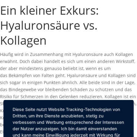
Ein kleiner Exkurs:
Hyaluronsäure vs.
Kollagen
Häufig wird in Zusammenhang mit Hyaluronsäure auch Kollagen
erwähnt. Doch dabei handelt es sich um einen anderen Wirkstoff,
der aber mindestens genauso beliebt ist, wenn es um
das Bekämpfen von Falten geht. Hyaluronsäure und Kollagen sind
sich sogar in einigen Punkten ähnlich. Alle beide sind in der Lage,
das Bindegewebe vor bleibenden Schäden zu schützen und das
Risiko für Schmerzen in den Gelenken reduzieren. Kollagen ist ein
Strukturprotein der Haut, es kommt aber auch in unseren Sehnen,
Diese Seite nutzt Website Tracking-Technologien von
Knochen und im Bindegewebe vor. Es besitzt eine starke
Dritten, um ihre Dienste anzubieten, stetig zu
Konsistenz und hat viele Vorteile für den Körper. Keines der
verbessern und Werbung entsprechend der Interessen
beiden ist ein Wundermittel, aber beide haben bei regelmäßiger
der Nutzer anzuzeigen. Ich bin damit einverstanden
Einnahme auf die Haut eine polsternden, glättenden Effekt. Ob
und kann meine Einwilligung jederzeit mit Wirkung für