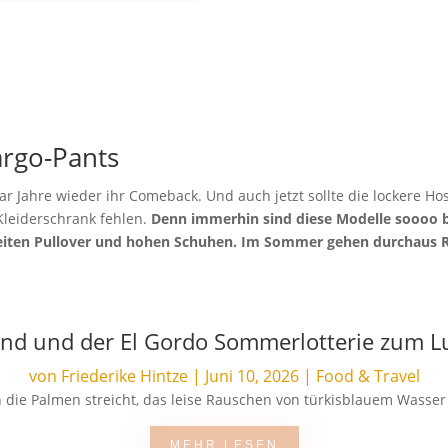
argo-Pants
aar Jahre wieder ihr Comeback. Und auch jetzt sollte die lockere H
leiderschrank fehlen.
Denn immerhin sind diese Modelle soooo b
weiten Pullover und hohen Schuhen. Im Sommer gehen durchaus 
and und der El Gordo Sommerlotterie zum 
von
Friederike Hintze
|
Juni 10, 2026
|
Food & Travel
die Palmen streicht, das leise Rauschen von türkisblauem Wasser d
MEHR LESEN