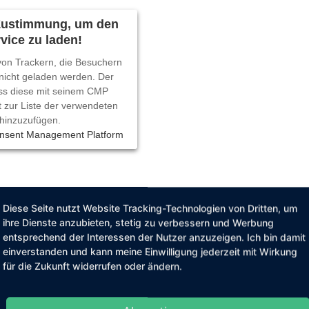
 Zustimmung, um den
vice zu laden!
 von Trackern, die Besuchern
 nicht geladen werden. Der
ss diese mit seinem CMP
t zur Liste der verwendeten
hinzuzufügen.
onsent Management Platform
Diese Seite nutzt Website Tracking-Technologien von Dritten, um
ihre Dienste anzubieten, stetig zu verbessern und Werbung
entsprechend der Interessen der Nutzer anzuzeigen. Ich bin damit
einverstanden und kann meine Einwilligung jederzeit mit Wirkung
er: Wide High Hose
für die Zukunft widerrufen oder ändern.
Hosen Trends: Je weiter, desto besser! Besonders schick sind Wide 
 muss man ein wenig mutiger sein. Die Wide High Hose wirkt auf d