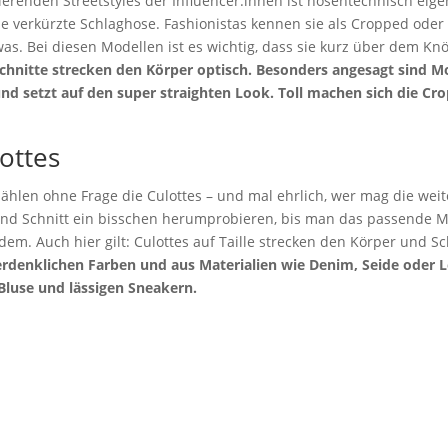
ierenden Streetstyles der Influencer:innen ist hosentechnisch eigen
ie verkürzte Schlaghose. Fashionistas kennen sie als Cropped oder 
. Bei diesen Modellen ist es wichtig, dass sie kurz über dem Knö
chnitte strecken den Körper optisch. Besonders angesagt sind M
 und setzt auf den super straighten Look. Toll machen sich die 
lottes
ählen ohne Frage die Culottes – und mal ehrlich, wer mag die w
d Schnitt ein bisschen herumprobieren, bis man das passende Mo
edem. Auch hier gilt: Culottes auf Taille strecken den Körper und 
n erdenklichen Farben und aus Materialien wie Denim, Seide oder 
Bluse und lässigen Sneakern.