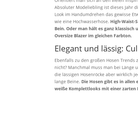
Orientiert man sich an den vielen inspir
Absoluter Modeliebling ist dieses Jahr d
Look im Handumdrehen das gewisse Etwas
wie eine Hochwasserhose.
High-Waist-S
Bein. Oder man hält es ganz klassisch
Oversize Blazer im gleichen Farbton.
Elegant und lässig: Cu
Ebenfalls zu den großen Hosen Trends z
nicht? Manchmal muss man bei Länge un
die lässigen Hosenröcke aber wirklich j
lange Beine.
Die Hosen gibt es in alle
weiße Komplettlooks mit einer zarten 