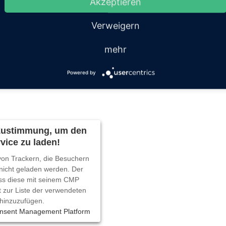
Akzeptieren
erbare Vorteile. Denn meist kommt dieses Modell als High-Waist
e tolle Silhouette.
Tipps für die kleineren Ladies: Keine Angst vor
Verweigern
ein. Dazu passen toll spitz zusammenlaufende Stiefel oder High He
mehr
Powered by
 Zustimmung, um den
vice zu laden!
 von Trackern, die Besuchern
 nicht geladen werden. Der
ss diese mit seinem CMP
t zur Liste der verwendeten
hinzuzufügen.
onsent Management Platform