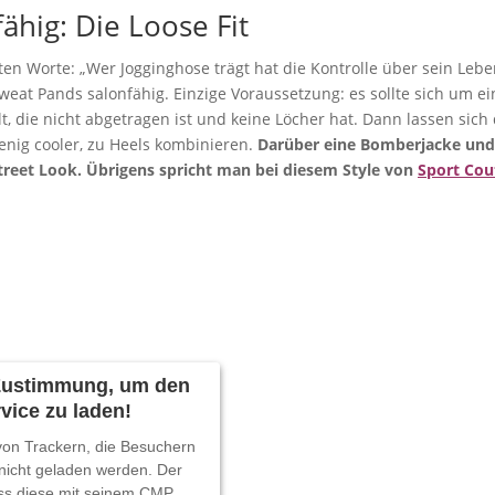
fähig: Die Loose Fit
en Worte: „Wer Jogginghose trägt hat die Kontrolle über sein Leben
eat Pands salonfähig. Einzige Voraussetzung: es sollte sich um ei
, die nicht abgetragen ist und keine Löcher hat. Dann lassen sich
nig cooler, zu Heels kombinieren.
Darüber eine Bomberjacke und
Street Look. Übrigens spricht man bei diesem Style von
Sport Cou
 Zustimmung, um den
vice zu laden!
 von Trackern, die Besuchern
 nicht geladen werden. Der
ss diese mit seinem CMP