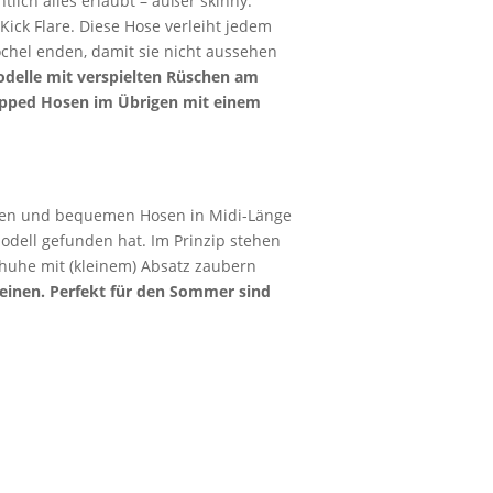
tlich alles erlaubt – außer skinny.
Kick Flare. Diese Hose verleiht jedem
chel enden, damit sie nicht aussehen
odelle mit verspielten Rüschen am
Cropped Hosen im Übrigen mit einem
eiten und bequemen Hosen in Midi-Länge
dell gefunden hat. Im Prinzip stehen
Schuhe mit (kleinem) Absatz zaubern
Leinen. Perfekt für den Sommer sind