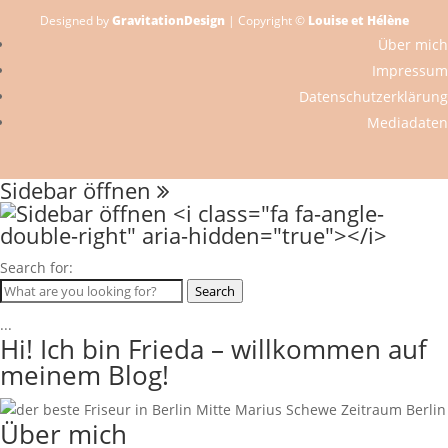
Designed by
GravitationDesign
| Copyright ©
Louise et Hélène
Über mich
Impressum
Datenschutzerklärung
Mediadaten
Sidebar öffnen
Search for:
Search
...
Hi! Ich bin Frieda – willkommen auf
meinem Blog!
Über mich