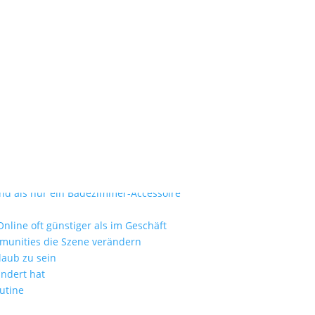
tag-micheile-dot-com-XuQt6lej0
ie zum Luxusurlaub
nd als nur ein Badezimmer-Accessoire
nline oft günstiger als im Geschäft
mmunities die Szene verändern
laub zu sein
ändert hat
utine