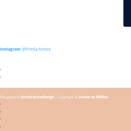
Instagram
@frieda.hintze
Designed by
GravitationDesign
| Copyright ©
Louise et Hélène