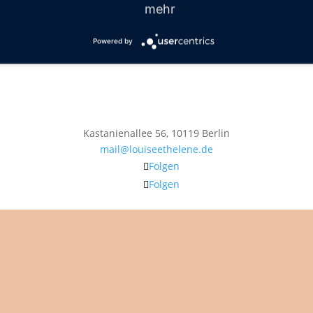
mehr
Powered by
Kastanienallee 56, 10119 Berlin
mail@louiseethelene.de
Folgen
Folgen