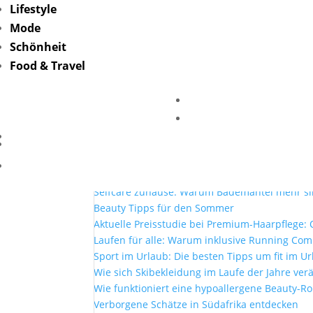
Lifestyle
Mode
geschenke-zum-jahres
Schönheit
unsplash
Food & Travel
von
Friederike Hintze
|
Sep. 1, 2022
Mehr Lesen
Mit Lottoland und der El Gordo Sommerlotter
Selfcare zuhause: Warum Bademäntel mehr si
Beauty Tipps für den Sommer
Aktuelle Preisstudie bei Premium-Haarpflege: O
Laufen für alle: Warum inklusive Running Co
Sport im Urlaub: Die besten Tipps um fit im Ur
Wie sich Skibekleidung im Laufe der Jahre ver
Wie funktioniert eine hypoallergene Beauty-Ro
Verborgene Schätze in Südafrika entdecken