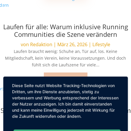
Laufen für alle: Warum inklusive Running
Communities die Szene verändern
von
Redaktion
|
März 26, 2026
|
Lifestyle
Laufen braucht wenig: Schuhe an, Tür auf, los. Keine
Mitgliedschaft, kein Verein, keine Voraussetzungen. Und doch
fühlt sich die Laufszene für viele...
MEHR LESEN
Diese Seite nutzt Website Tracking-Technologien von
Dritten, um ihre Dienste anzubieten, stetig zu
verbessern und Werbung entsprechend der Interessen
der Nutzer anzuzeigen. Ich bin damit einverstanden
Sport im Urlaub: Die besten Tipps um fit im
und kann meine Einwilligung jederzeit mit Wirkung für
Urlaub zu sein
die Zukunft widerrufen oder ändern.
von
Friederike Hintze
|
Feb. 5, 2026
|
Lifestyle