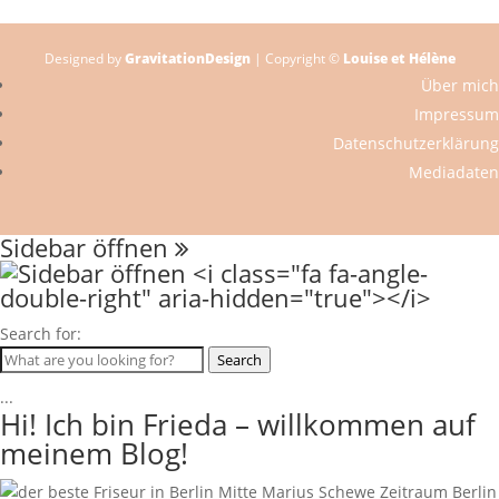
Designed by
GravitationDesign
| Copyright ©
Louise et Hélène
Über mich
Impressum
Datenschutzerklärung
Mediadaten
Sidebar öffnen
Search for:
Search
...
Hi! Ich bin Frieda – willkommen auf
meinem Blog!