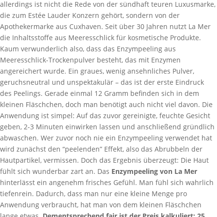
allerdings ist nicht die Rede von der sündhaft teuren Luxusmarke,
die zum Estée Lauder Konzern gehört, sondern von der
Apothekermarke aus Cuxhaven. Seit über 30 Jahren nutzt La Mer
die Inhaltsstoffe aus Meeresschlick für kosmetische Produkte.
Kaum verwunderlich also, dass das Enzympeeling aus
Meeresschlick-Trockenpulver besteht, das mit Enzymen
angereichert wurde. Ein graues, wenig ansehnliches Pulver,
geruchsneutral und unspektakulär – das ist der erste Eindruck
des Peelings. Gerade einmal 12 Gramm befinden sich in dem
kleinen Fläschchen, doch man benötigt auch nicht viel davon. Die
Anwendung ist simpel: Auf das zuvor gereinigte, feuchte Gesicht
geben, 2-3 Minuten einwirken lassen und anschließend gründlich
abwaschen. Wer zuvor noch nie ein Enzympeeling verwendet hat
wird zunächst den “peelenden” Effekt, also das Abrubbeln der
Hautpartikel, vermissen. Doch das Ergebnis überzeugt: Die Haut
fühlt sich wunderbar zart an. Das
Enzympeeling von La Mer
hinterlässt ein angenehm frisches Gefühl. Man fühl sich wahrlich
tiefenrein. Dadurch, dass man nur eine kleine Menge pro
Anwendung verbraucht, hat man von dem kleinen Fläschchen
lange etwas.
Dementsprechend fair ist der Preis kalkuliert: 25