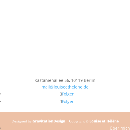
Kastanienallee 56, 10119 Berlin
mail@louiseethelene.de
Folgen
Folgen
Designed by
GravitationDesign
| Copyright ©
Louise et Hélène
Über mich