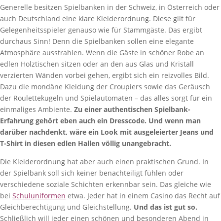
Generelle besitzen Spielbanken in der Schweiz, in Österreich oder
auch Deutschland eine klare Kleiderordnung. Diese gilt für
Gelegenheitsspieler genauso wie für Stammgäste. Das ergibt
durchaus Sinn! Denn die Spielbanken sollen eine elegante
Atmosphäre ausstrahlen. Wenn die Gäste in schöner Robe an
edlen Holztischen sitzen oder an den aus Glas und Kristall
verzierten Wänden vorbei gehen, ergibt sich ein reizvolles Bild.
Dazu die mondäne Kleidung der Croupiers sowie das Geräusch
der Roulettekugeln und Spielautomaten – das alles sorgt für ein
einmaliges Ambiente.
Zu einer authentischen Spielbank-
Erfahrung gehört eben auch ein Dresscode. Und wenn man
darüber nachdenkt, wäre ein Look mit ausgeleierter Jeans und
T-Shirt in diesen edlen Hallen völlig unangebracht.
Die Kleiderordnung hat aber auch einen praktischen Grund. In
der Spielbank soll sich keiner benachteiligt fühlen oder
verschiedene soziale Schichten erkennbar sein. Das gleiche wie
bei
Schuluniformen
etwa. Jeder hat in einem Casino das Recht auf
Gleichberechtigung und Gleichstellung.
Und das ist gut so.
Schließlich will jeder einen schönen und besonderen Abend in