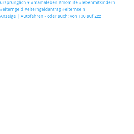
Anzeige | Autofahren - oder auch: von 100 auf Zzz