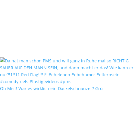
Oh Mist! War es wirklich ein Dackelschnauzer? Grü