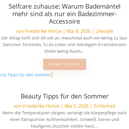
Selfcare zuhause: Warum Bademäntel
mehr sind als nur ein Badezimmer-
Accessoire
von
Friederike Hintze
|
Mai 8, 2026
|
Lifestyle
Der Alltag fühlt sich oft voll an, manchmal auch ein wenig zu laut.
Zwischen Terminen, To do Listen und ständigem Erreichbarsein
bleibt wenig Raum...
MEHR LESEN
Beauty Tipps für den Sommer
von
Friederike Hintze
|
Mai 5, 2026
|
Schönheit
Wenn die Temperaturen steigen, verlangt die Körperpflege nach
einer Extraportion Aufmerksamkeit. Schweiß, Sonne und
häufigeres Duschen stellen Haut,...