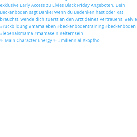
✨ Main Character Energy ✨ #millennial #kopfhö