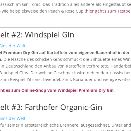
assisch im Gin Tonic. Das Tradition alles andere als eingestaubt
 wie beispielsweise den Peach & Rose Cup (
hier geht’s zum Testbe
elt #2: Windspiel Gin
iel Premium Dry Gin auf Kartoffeln vom eigenen Bauernhof in der E
m.
Die Flasche des schicken Gins schmückt die Silhouette eines Win
st in Deutwschland den Anbau von Kartoffeln verbreitete. Handarbei
s Windspiel Gins. Der weiche Geschmack wird neben den klassisc
d zum Beispiel Zitrone, Lavendel, Zimt, Koriander und wenige weit
eht es zum Online-Shop vom Windspiel Premium Dry Gin.
elt #3: Farthofer Organic-Gin
für seiner nierösterreichische Brennerei ausgezeichnet. Unter an