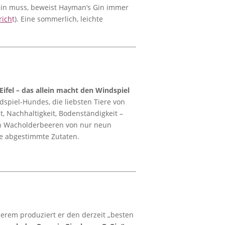
 sein muss, beweist Hayman’s Gin immer
rich
t
). Eine sommerlich, leichte
ifel – das allein macht den Windspiel
dspiel-Hundes, die liebsten Tiere von
t, Nachhaltigkeit, Bodenständigkeit –
hen Wacholderbeeren von nur neun
ere abgestimmte Zutaten.
derem produziert er den derzeit „besten