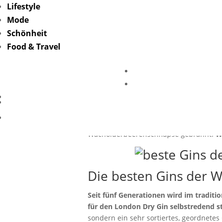
Lifestyle
Mode
Schönheit
Food & Travel
Cheers
Gin ist in! Gerade in Deutschland entwi
ganz nie geklärt wurde, ist in der Welt
Wacholderbeerenschnäpse gebrannt.
W
Die besten Gins der W
Seit fünf Generationen wird im traditi
für den London Dry Gin selbstredend st
sondern ein sehr sortiertes, geordnete