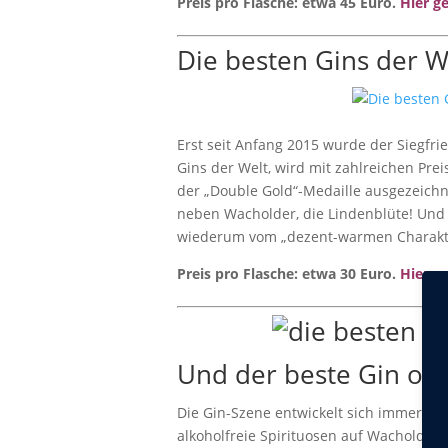
Preis pro Flasche: etwa 45 Euro.
Hier g
Die besten Gins der W
Erst seit Anfang 2015 wurde der Siegfrie
Gins der Welt, wird mit zahlreichen Pr
der „Double Gold“-Medaille ausgezeichn
neben Wacholder, die Lindenblüte! Und 
wiederum vom „dezent-warmen Charakte
Preis pro Flasche: etwa 30 Euro.
Hier g
Und der beste Gin oh
Die Gin-Szene entwickelt sich immer wei
alkoholfreie Spirituosen auf Wacholderb