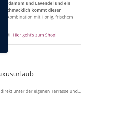
r, Kardamom und Lavendel und ein
. Geschmacklich kommt dieser
 in Kombination mit Honig, frischem
 LAORI.
Hier geht’s zum Shop!
Luxusurlaub
irekt unter der eigenen Terrasse und...