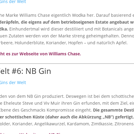
sche Marke Williams Chase eigentlich Wodka her. Darauf basierend 
deräpfeln, die eigens auf dem betriebseigenen Estate angebaut 
dka.
Einhundertmal wird dieser destiliiert und mit Botanicals ange
nauen Zutaten werden von der Marke streng geheimgehalten. Denno
beere, Holunderblüte, Koriander, Hopfen – und natürlich Apfel.
eht es zur Webseite von Williams Chase.
elt #6: NB Gin
den von dem NB Gin produziert. Deswegen ist bei dem schottische
e Eheleute Steve und Viv Muir ihren Gin erfunden, mit dem Ziel, e
f Ebene des Geschmacks Kompromisse eingeht.
Die gesammte Destil
 der schottischen Küste (daher auch die Abkürzung „NB“) gefertigt
lder, Koriander, Angelikawurzel, Kardamom, Zimtkassie, Zitronensc