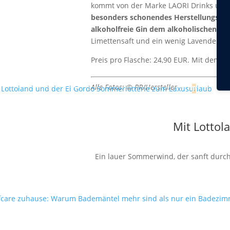
kommt von der Marke LAORI Drinks und 
besonders schonendes Herstellungsver
alkoholfreie Gin dem alkoholischen Brud
Limettensaft und ein wenig Lavendel. Ode
Preis pro Flasche: 24,90 EUR. Mit dem 
Alle Fotos: © PR/Hersteller
Mit Lottol
Ein lauer Sommerwind, der sanft durch 