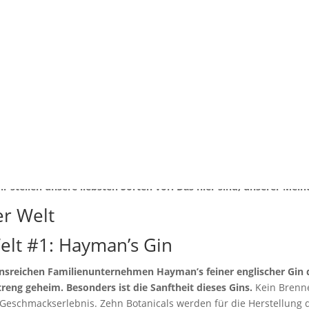
! Die besten Gins d
von
Friederike Hintze
|
Juni 9, 2022
|
Food & Travel
ckelte sich in den letzten Jahren eine spannende Brennerei-Szene.
 zu Hause und so werden in Großbritannien und überall sonst auch
ir stellen unsere liebsten Sorten vor! Das hier sind, unserer Mei
elt #1: Hayman’s Gin
onsreichen Familienunternehmen Hayman’s feiner englischer Gin des
reng geheim. Besonders ist die Sanftheit dieses Gins.
Kein Brenne
s Geschmackserlebnis.
Zehn Botanicals werden für die Herstellung