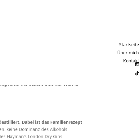
er Welt
Startseite
Über mich
Kontakt
 Doch auch der Gin, dessen Herkunft so
 erstklassige Premiumg-
nung nach, die besten Gins der Welt …
tilliert. Dabei ist das Familienrezept
n, keine Dominanz des Alkohols –
 des
Hayman’s London Dry Gins