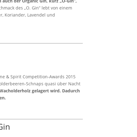
 auch der Organic Gin, kurz „O-Gin“,
hmack des „O. Gin“ lebt von einem
, Koriander, Lavendel und
ine & Spirit Competition-Awards 2015
olderbeeren-Schnaps quasi über Nacht
 Wacholderholz gelagert wird. Dadurch
en.
Gin