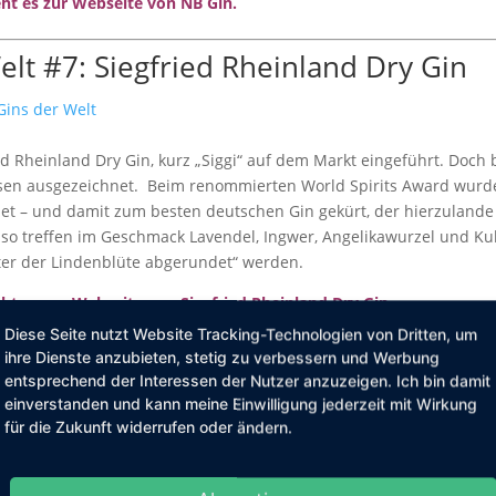
eht es zur Webseite von NB Gin.
elt #7: Siegfried Rheinland Dry Gin
d Rheinland Dry Gin, kurz „Siggi“ auf dem Markt eingeführt. Doch ber
eisen ausgezeichnet. Beim renommierten World Spirits Award wurd
et – und damit zum besten deutschen Gin gekürt, der hierzulande j
so treffen im Geschmack Lavendel, Ingwer, Angelikawurzel und Ku
r der Lindenblüte abgerundet“ werden.
eht es zur Webseite von Siegfried Rheinland Dry Gin.
Diese Seite nutzt Website Tracking-Technologien von Dritten, um
ihre Dienste anzubieten, stetig zu verbessern und Werbung
entsprechend der Interessen der Nutzer anzuzeigen. Ich bin damit
ne Alkohol? Kommt von LAORI Drinks
einverstanden und kann meine Einwilligung jederzeit mit Wirkung
für die Zukunft widerrufen oder ändern.
ter und alkoholfreie Alternative erobern aktuell den Markt. Immer 
asis an – das schmeckt mal mehr, mal weniger nach Gin. Wir finde