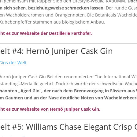
zlich gemeinsam mit Rapper Sido den Lifestyle-Wodka KABUMM.
Doch
ann sich sehen, beziehungsweise schmecken lassen.
Der runde Gesc
on Wacholderaromen und Orangennoten. Die Botanicals Wacholder
 Kubebenpfeffer stammen aus biologischem Anbau.
ht es zur Webseite der Destillerie Farthofer.
elt #4: Hernö Juniper Cask Gin
Hernö Juniper Cask Gin Bei den renommierten
The International W
standing“-Medaille geehrt. Dadurch wurde der schwedische Wach
genannten „Aged Gin“, der nach dem Brennvorgang in Fässern aus
 am Gaumen und an der Nase deutliche Noten von Wacholderbeer
eht es zur Webseite von Hernö Juniper Cask Gin.
elt #5: Williams Chase Elegant Crisp 